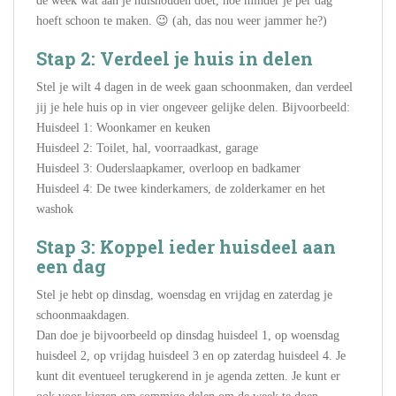
de week wat aan je huishouden doet, hoe minder je per dag
hoeft schoon te maken. 😉 (ah, das nou weer jammer he?)
Stap 2: Verdeel je huis in delen
Stel je wilt 4 dagen in de week gaan schoonmaken, dan verdeel
jij je hele huis op in vier ongeveer gelijke delen. Bijvoorbeeld:
Huisdeel 1: Woonkamer en keuken
Huisdeel 2: Toilet, hal, voorraadkast, garage
Huisdeel 3: Ouderslaapkamer, overloop en badkamer
Huisdeel 4: De twee kinderkamers, de zolderkamer en het
washok
Stap 3: Koppel ieder huisdeel aan
een dag
Stel je hebt op dinsdag, woensdag en vrijdag en zaterdag je
schoonmaakdagen.
Dan doe je bijvoorbeeld op dinsdag huisdeel 1, op woensdag
huisdeel 2, op vrijdag huisdeel 3 en op zaterdag huisdeel 4. Je
kunt dit eventueel terugkerend in je agenda zetten. Je kunt er