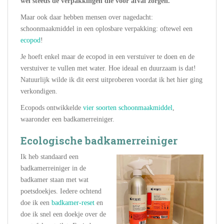
wel steeds de verpakkingen die voor afval zorgen.
Maar ook daar hebben mensen over nagedacht:
schoonmaakmiddel in een oplosbare verpakking: oftewel een
ecopod
!
Je hoeft enkel maar de ecopod in een verstuiver te doen en de
verstuiver te vullen met water. Hoe ideaal en duurzaam is dat!
Natuurlijk wilde ik dit eerst uitproberen voordat ik het hier ging
verkondigen.
Ecopods ontwikkelde
vier soorten schoonmaakmiddel
,
waaronder een badkamerreiniger.
Ecologische badkamerreiniger
Ik heb standaard een
badkamerreiniger in de
badkamer staan met wat
poetsdoekjes. Iedere ochtend
doe ik een
badkamer-reset
en
doe ik snel een doekje over de