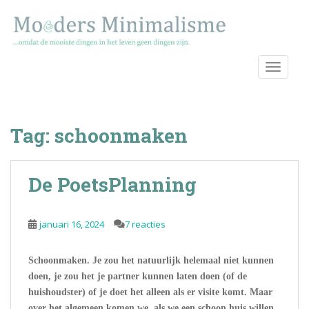
S
k
i
p
TOGGLE
t
o
m
a
Tag:
schoonmaken
i
n
c
De PoetsPlanning
o
n
t
januari 16, 2024
7 reacties
e
n
t
Schoonmaken. Je zou het natuurlijk helemaal niet kunnen
doen, je zou het je partner kunnen laten doen (of de
huishoudster) of je doet het alleen als er visite komt. Maar
over het algemeen komen we, als we een schoon huis willen,