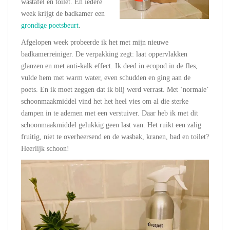
wastafel en toilet. En iedere
week krijgt de badkamer een
grondige poetsbeurt
.
Afgelopen week probeerde ik het met mijn nieuwe
badkamerreiniger. De verpakking zegt: laat oppervlakken
glanzen en met anti-kalk effect. Ik deed in ecopod in de fles,
vulde hem met warm water, even schudden en ging aan de
poets. En ik moet zeggen dat ik blij werd verrast. Met ‘normale’
schoonmaakmiddel vind het het heel vies om al die sterke
dampen in te ademen met een verstuiver. Daar heb ik met dit
schoonmaakmiddel gelukkig geen last van. Het ruikt een zalig
fruitig, niet te overheersend en de wasbak, kranen, bad en toilet?
Heerlijk schoon!