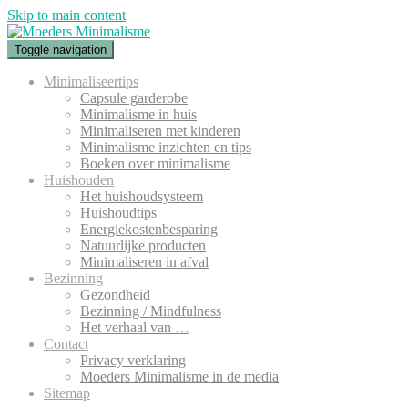
Skip to main content
Toggle navigation
Minimaliseertips
Capsule garderobe
Minimalisme in huis
Minimaliseren met kinderen
Minimalisme inzichten en tips
Boeken over minimalisme
Huishouden
Het huishoudsysteem
Huishoudtips
Energiekostenbesparing
Natuurlijke producten
Minimaliseren in afval
Bezinning
Gezondheid
Bezinning / Mindfulness
Het verhaal van …
Contact
Privacy verklaring
Moeders Minimalisme in de media
Sitemap