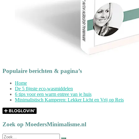
Populaire berichten & pagina’s
Home
De 5 fijnste eco-wasmiddelen
6 tips voor een warm entree van je huis
Minimalistisch Kamperen: Lekker Licht en Vrij op Reis
Zoek op MoedersMinimalisme.nl
Zoek