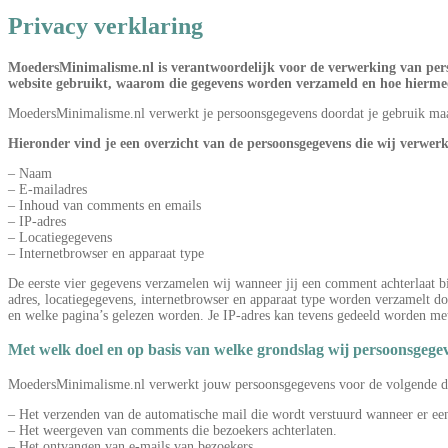
Privacy verklaring
MoedersMinimalisme.nl is verantwoordelijk voor de verwerking van perso
website gebruikt, waarom die gegevens worden verzameld en hoe hierme
MoedersMinimalisme.nl verwerkt je persoonsgegevens doordat je gebruik maakt
Hieronder vind je een overzicht van de persoonsgegevens die wij verwer
– Naam
– E-mailadres
– Inhoud van comments en emails
– IP-adres
– Locatiegegevens
– Internetbrowser en apparaat type
De eerste vier gegevens verzamelen wij wanneer jij een comment achterlaat 
adres, locatiegegevens, internetbrowser en apparaat type worden verzamelt
en welke pagina’s gelezen worden. Je IP-adres kan tevens gedeeld worden met 
Met welk doel en op basis van welke grondslag wij persoonsgeg
MoedersMinimalisme.nl verwerkt jouw persoonsgegevens voor de volgende d
– Het verzenden van de automatische mail die wordt verstuurd wanneer er een
– Het weergeven van comments die bezoekers achterlaten.
– Het ontvangen van e-mails van bezoekers.