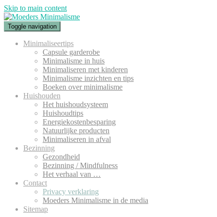
Skip to main content
Toggle navigation
Minimaliseertips
Capsule garderobe
Minimalisme in huis
Minimaliseren met kinderen
Minimalisme inzichten en tips
Boeken over minimalisme
Huishouden
Het huishoudsysteem
Huishoudtips
Energiekostenbesparing
Natuurlijke producten
Minimaliseren in afval
Bezinning
Gezondheid
Bezinning / Mindfulness
Het verhaal van …
Contact
Privacy verklaring
Moeders Minimalisme in de media
Sitemap