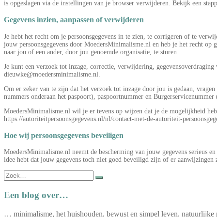
is opgeslagen via de instellingen van je browser verwijderen. Bekijk een sta
Gegevens inzien, aanpassen of verwijderen
Je hebt het recht om je persoonsgegevens in te zien, te corrigeren of te ver
jouw persoonsgegevens door MoedersMinimalisme.nl en heb je het recht op ge
naar jou of een ander, door jou genoemde organisatie, te sturen.
Je kunt een verzoek tot inzage, correctie, verwijdering, gegevensoverdragin
dieuwke@moedersminimalisme.nl.
Om er zeker van te zijn dat het verzoek tot inzage door jou is gedaan, vrage
nummers onderaan het paspoort), paspoortnummer en Burgerservicenummer (BS
MoedersMinimalisme.nl wil je er tevens op wijzen dat je de mogelijkheid hebt
https://autoriteitpersoonsgegevens.nl/nl/contact-met-de-autoriteit-persoonsgeg
Hoe wij persoonsgegevens beveiligen
MoedersMinimalisme.nl neemt de bescherming van jouw gegevens serieus en n
idee hebt dat jouw gegevens toch niet goed beveiligd zijn of er aanwijzing
Zoek
naar:
Een blog over…
… minimalisme, het huishouden, bewust en simpel leven, natuurlijke 