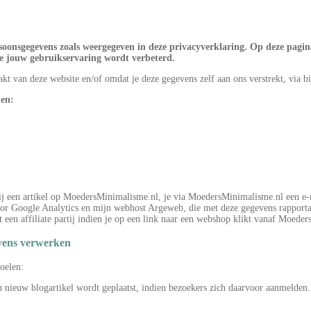
onsgegevens zoals weergegeven in deze privacyverklaring. Op deze pagina 
e jouw gebruikservaring wordt verbeterd.
 van deze website en/of omdat je deze gegevens zelf aan ons verstrekt, via b
ken:
bij een artikel op MoedersMinimalisme.nl, je via MoedersMinimalisme.nl een e
 door Google Analytics en mijn webhost Argeweb, die met deze gegevens rapp
een affiliate partij indien je op een link naar een webshop klikt vanaf Moede
evens verwerken
oelen:
 nieuw blogartikel wordt geplaatst, indien bezoekers zich daarvoor aanmelden.