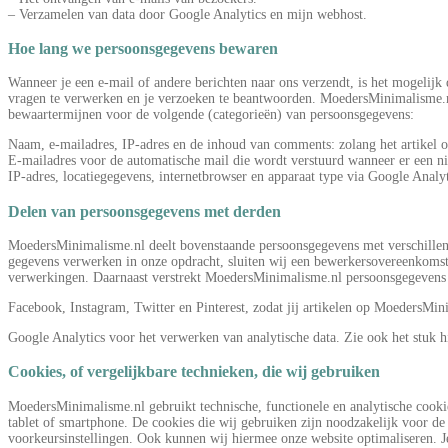
– Verzamelen van data door Google Analytics en mijn webhost.
Hoe lang we persoonsgegevens bewaren
Wanneer je een e-mail of andere berichten naar ons verzendt, is het mogelijk 
vragen te verwerken en je verzoeken te beantwoorden. MoedersMinimalisme.nl
bewaartermijnen voor de volgende (categorieën) van persoonsgegevens:
Naam, e-mailadres, IP-adres en de inhoud van comments: zolang het artikel onl
E-mailadres voor de automatische mail die wordt verstuurd wanneer er een nieu
IP-adres, locatiegegevens, internetbrowser en apparaat type via Google Analy
Delen van persoonsgegevens met derden
MoedersMinimalisme.nl deelt bovenstaande persoonsgegevens met verschillende
gegevens verwerken in onze opdracht, sluiten wij een bewerkersovereenkomst
verwerkingen. Daarnaast verstrekt MoedersMinimalisme.nl persoonsgegevens 
Facebook, Instagram, Twitter en Pinterest, zodat jij artikelen op MoedersMini
Google Analytics voor het verwerken van analytische data. Zie ook het stuk h
Cookies, of vergelijkbare technieken, die wij gebruiken
MoedersMinimalisme.nl gebruikt technische, functionele en analytische cookie
tablet of smartphone. De cookies die wij gebruiken zijn noodzakelijk voor 
voorkeursinstellingen. Ook kunnen wij hiermee onze website optimaliseren. Je 