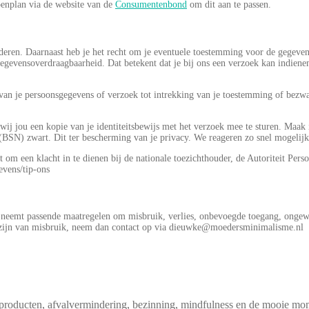
ppenplan via de website van de
Consumentenbond
om dit aan te passen.
wijderen. Daarnaast heb je het recht om je eventuele toestemming voor de gegev
gevensoverdraagbaarheid. Dat betekent dat je bij ons een verzoek kan indiene
g van je persoonsgegevens of verzoek tot intrekking van je toestemming of bez
n wij jou een kopie van je identiteitsbewijs met het verzoek mee te sturen. Maa
N) zwart. Dit ter bescherming van je privacy. We reageren zo snel mogelijk
 om een klacht in te dienen bij de nationale toezichthouder, de Autoriteit Pers
evens/tip-ons
eemt passende maatregelen om misbruik, verlies, onbevoegde toegang, ongewen
en zijn van misbruik, neem dan contact op via dieuwke@moedersminimalisme.nl
producten, afvalvermindering, bezinning, mindfulness en de mooie mom