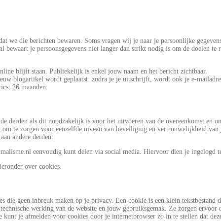
dat we die berichten bewaren. Soms vragen wij je naar je persoonlijke gegevens 
 bewaart je persoonsgegevens niet langer dan strikt nodig is om de doelen te 
ine blijft staan. Publiekelijk is enkel jouw naam en het bericht zichtbaar.
w blogartikel wordt geplaatst: zodra je je uitschrijft, wordt ook je e-mailadr
tics: 26 maanden.
 derden als dit noodzakelijk is voor het uitvoeren van de overeenkomst en om 
 om te zorgen voor eenzelfde niveau van beveiliging en vertrouwelijkheid van
aan andere derden:
malisme.nl eenvoudig kunt delen via social media. Hiervoor dien je ingelogd te
ieronder over cookies.
s die geen inbreuk maken op je privacy. Een cookie is een klein tekstbestand 
de technische werking van de website en jouw gebruiksgemak. Ze zorgen ervoor 
kunt je afmelden voor cookies door je internetbrowser zo in te stellen dat dez