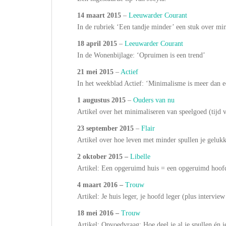
14 maart 2015
–
Leeuwarder Courant
In de rubriek ‘Een tandje minder’ een stuk over mi
18 april 2015
–
Leeuwarder Courant
In de Wonenbijlage: ‘Opruimen is een trend’
21 mei 2015
–
Actief
In het weekblad Actief: ‘Minimalisme is meer dan e
1 augustus 2015
–
Ouders van nu
Artikel over het minimaliseren van speelgoed (tijd 
23 september 2015
–
Flair
Artikel over hoe leven met minder spullen je geluk
2 oktober 2015 –
Libelle
Artikel: Een opgeruimd huis = een opgeruimd hoof
4 maart 2016 –
Trouw
Artikel: Je huis leger, je hoofd leger (plus interv
18 mei 2016 –
Trouw
Artikel: Opvoedvraag: Hoe deel je al je spullen én 