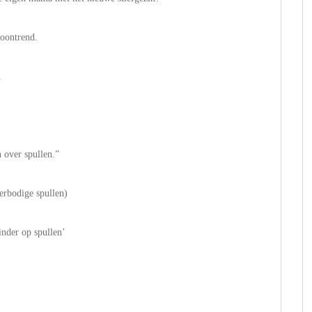
woontrend.
.
 over spullen.”
erbodige spullen)
inder op spullen’