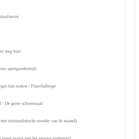
nimaliseren
en leeg huis’
voor speelgoedbeleid)
kiger kan maken / Flairchallenge
d / De grote schoonmaak
iew met minimalistische moeder van de maand)
je eigen mama met het nieuwe stiefgezin?