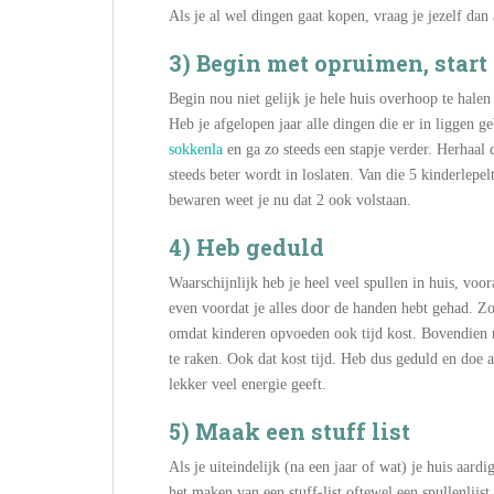
Als je al wel dingen gaat kopen, vraag je jezelf dan
3) Begin met opruimen, start
Begin nou niet gelijk je hele huis overhoop te halen
Heb je afgelopen jaar alle dingen die er in liggen 
sokkenla
en ga zo steeds een stapje verder. Herhaal d
steeds beter wordt in loslaten. Van die 5 kinderlepe
bewaren weet je nu dat 2 ook volstaan.
4) Heb geduld
Waarschijnlijk heb je heel veel spullen in huis, voor
even voordat je alles door de handen hebt gehad. Zoie
omdat kinderen opvoeden ook tijd kost. Bovendien mo
te raken. Ook dat kost tijd. Heb dus geduld en doe a
lekker veel energie geeft.
5) Maak een stuff list
Als je uiteindelijk (na een jaar of wat) je huis aard
het maken van een stuff-list oftewel een spullenlijst