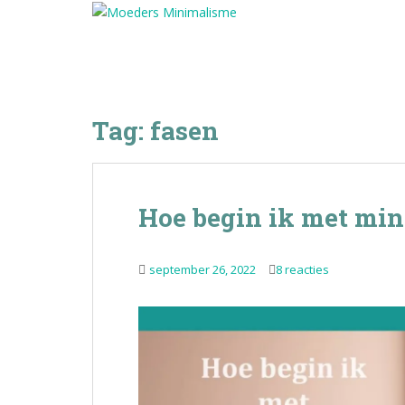
S
k
i
p
t
o
Tag:
fasen
m
a
i
n
Hoe begin ik met min
c
o
n
september 26, 2022
8 reacties
t
e
n
t