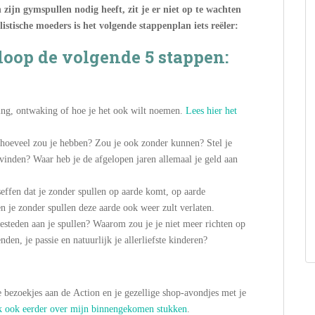
zijn gymspullen nodig heeft, zit je er niet op te wachten
istische moeders is het volgende stappenplan iets reëler:
oop de volgende 5 stappen:
ing, ontwaking of hoe je het ook wilt noemen.
Lees hier het
n, hoeveel zou je hebben? Zou je ook zonder kunnen? Stel je
n vinden? Waar heb je de afgelopen jaren allemaal je geld aan
eseffen dat je zonder spullen op aarde komt, op aarde
n je zonder spullen deze aarde ook weer zult verlaten.
steden aan je spullen? Waarom zou je je niet meer richten op
nden, je passie en natuurlijk je allerliefste kinderen?
e bezoekjes aan de Action en je gezellige shop-avondjes met je
ik ook eerder over mijn binnengekomen stukken
.