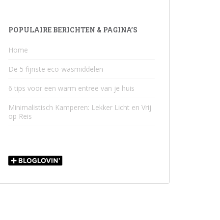
POPULAIRE BERICHTEN & PAGINA’S
Home
De 5 fijnste eco-wasmiddelen
6 tips voor een warm entree van je huis
Minimalistisch Kamperen: Lekker Licht en Vrij
op Reis