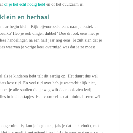
 af
of je het echt nodig hebt
en of het duurzaam is.
 klein en herhaal
 maar begin klein. Kijk bijvoorbeeld eens naar je bestek-la.
gebruikt? Heb je ook dingen dubbel? Doe dit ook eens met je
eze handelingen na een half jaar nog eens. Je zult zien dat je
ltjes waarvan je vorige keer overtuigd was dat je ze moest
al als je kinderen hebt telt dit aardig op. Het duurt dus wel
ts kost tijd. En veel tijd over heb je waarschijnlijk niet,
et je alle spullen die je weg wilt doen ook zien kwijt
lles in kleine stapjes. Een voordeel is dat minimaliseren wél
ig opgeruimd is, kun je beginnen, (als je dat leuk vindt), met
. Het is namelijk ontzettend handig dat je weet wat en waar je