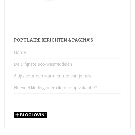
POPULAIRE BERICHTEN & PAGINA’S
Home
De 5 fijnste eco-wasmiddelen
6 tips voor een warm entree van je huis
Hoeveel kleding neem ik mee op vakantie?