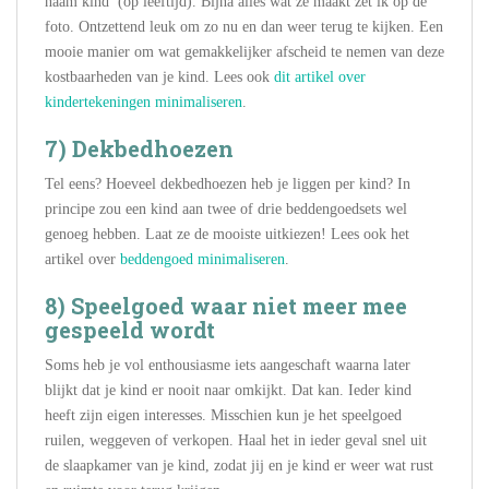
naam kind’ (op leeftijd). Bijna alles wat ze maakt zet ik op de
foto. Ontzettend leuk om zo nu en dan weer terug te kijken. Een
mooie manier om wat gemakkelijker afscheid te nemen van deze
kostbaarheden van je kind. Lees ook
dit artikel over
kindertekeningen minimaliseren
.
7) Dekbedhoezen
Tel eens? Hoeveel dekbedhoezen heb je liggen per kind? In
principe zou een kind aan twee of drie beddengoedsets wel
genoeg hebben. Laat ze de mooiste uitkiezen! Lees ook het
artikel over
beddengoed minimaliseren
.
8) Speelgoed waar niet meer mee
gespeeld wordt
Soms heb je vol enthousiasme iets aangeschaft waarna later
blijkt dat je kind er nooit naar omkijkt. Dat kan. Ieder kind
heeft zijn eigen interesses. Misschien kun je het speelgoed
ruilen, weggeven of verkopen. Haal het in ieder geval snel uit
de slaapkamer van je kind, zodat jij en je kind er weer wat rust