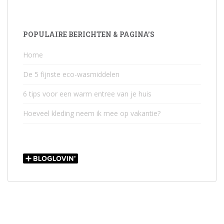
POPULAIRE BERICHTEN & PAGINA’S
Home
De 5 fijnste eco-wasmiddelen
6 tips voor een warm entree van je huis
Hoeveel kleding neem ik mee op vakantie?