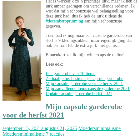
Het is werkelijk zo’n prachtige jurk, maar ik heb de
jurk amper gedragen om verschillende redenen. Ik
wist dat mijn schoonzusje wel belangstelling voor
deze jurk had, dus ik heb de jurk tijdens de
#decemberopruiming
aan mijn schoonzusje
gegeven.
Toen had ik nog maar een capsule garderobe van
slechts 9 kledingstukken, maar eigenlijk ging dat
ook prima. Heb de extra jurk niet gemist.
Binnenkort zet ik mijn wintercapsule online!
Lees ook:
Een garderobe van 10 items
Zo haal je het beste uit je capsule garderobe
Mijn capsule garderobe voor de herfst 2021
Mijn aanvullende items capsule garderobe 2021
Update capsule garderobe herfst 2021
Mijn capsule garderobe
voor de herfst 2021
september 15, 2021
augustus 21, 2025
Moedersminimalisme
Moedersminimalisme
7 reacties