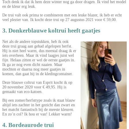
Toch denk ik dat ik hem deze winter nog ga door dragen. Ik vind het model
en de kleur erg leuk.
De trui valt ook prima te combineren met een leuke blazer, ik heb er echt
veel plezier van. Ik kocht deze trui op 27 augustus 2021 voor € 59,00.
3. Donkerblauwe koltrui heeft gaatjes
Net als de andere topstukken, heb ik ook
deze trui graag aan gehad afgelopen herfst.
Hij is niet heel warm, dus meestal draag ik er
iets overheen. Maar ik vind laagjes juist wel
fijn. Helaas zitten er wel de eerste gaatjes in.
Ik ga ze nog even dicht naaien. Maar
mochten er daarna nog meer gaatjes in
komen, dan gaat hij in de kledingcontainer.
Deze blauwe coltrui van Esprit kocht ik op
20 november 2020 voor € 49,95. Hij is
gemaakt van eco-katoen.
Bij een zomer/herfsttype zoals ik staat blauw
altijd iets zachter in het gezicht dan zwart en
het matcht fantastisch bij de meeste kleuren.
En zo’n col? Ik hou er van! Lekker warm!
4. Bordeaurode trui