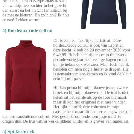
Bij een zomer/herfsttype zoals ik staat
blauw altijd iets zachter in het gezicht
dan zwart en het matcht fantastisch bij
de meeste kleuren. En zo’n col? Ik hou
er van! Lekker warm!
4) Bordeaux rode coltrui
Dit is echt een heerlijke herfsttrui. Deze
bordeauxrode coltrui is ook van Esprit en
deze kocht ik ook op 20 november 2020 voor
€ 49,95. Ik heb hem tijdens mijn thuiswerk
periode vorig jaar heel veel gedragen en dat
kun je helaas ook wel zien. Maar toch heb ik
besloten om hem nog 1 herfst te dragen. Hij
is gemaakt van eco-katoen en ik vind de kleur
echt bij mij passen.
Hij kan prima bij mijn blauwe jeans, zwarte
broek en bij mijn blauwe rok. De trui is niet
helemaal het zelfde als op de foto hiernaast,
maar ik kon het origineel niet meer vinden.
Het lijkt nu of ik drie coltruien in mijn
capsule heb, maar dit is meer een gewone trui
dan een aansluitende coltrui. Niet geschikt om onder een jasje o.i.d. te
dragen dus. De trui valt in werkelijkheid wijder en is grover van materiaal.
5) Spijkerbroek