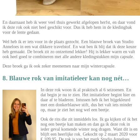
En daarnaast heb ik weer veel thuis gewerkt afgelopen herfst, en daar vond
ik deze rok ook niet heel geschikt voor. Dus ik heb hem in de kledingbak
voor de lente gedaan.
Wel heb ik er iets voor in de plaats gezocht. Een blauwe broek van Studio
Anneloes in een wat dikkere travelstof. En wat ben ik blij dat ik deze keuze
heb gemaakt. De broek zit zo ontzettend lekker! Hij is lekker warm en valt
ook heel goed te combineren met alle andere kledingstukken mijn capsule.
Deze broek ga ik ook zeker meenemen naar mijn wintercapsule.
8. Blauwe rok van imitatieleer kan nog nét…
In deze rok woon ik al praktisch al 6 seizoenen. En
dat begin je nu te zien. Het imitatieleer begint hier en
daar af te bladeren. Intussen heb ik het bijgekleurd
met een donkerblauwe stift, dus het valt iets minder
op, maar je ziet het nog wel een beetje.
Ook de rits die zit inmiddels los. Ik ga kijken of ik het
nog een beetje kan maken en dan ga ik deze rok in
ieder geval komende winter nog dragen. Want dit is en
blijft een heerlijke rok. Gekocht op 2 maart 2020 voor
€ 109,95. De rok is van het merk Studio Anneloes.