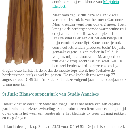
combineren bij een blouse van
Marjolein
Elisabeth
.
Maar toen zag ik dus deze rok en ik was
verkocht. De rok is van het merk Garconne.
Mijn vriendin vond hem ook erg mooi. Toen
kreeg ik de eerdergenoemde warmbruine trui
erbij aan en de outfit was compleet. Het
leukste vind ik er aan dat het een beetje uit
mijn comfort zone ligt. Soms moet je ook
eens heel iets anders proberen toch? De jurk,
gemaakt ergens in een atelier in Italië, is
volgens mij niet duurzaam. Maar goed, de
trui die ik erbij kocht was dat weer wel. Ik
ben heel benieuwd of ik deze rok veel ga
dragen deze herfst. Ik denk dat de meeste tops die ik heb (behalve de
bordeauxrode trui) er wel bij passen. De rok kocht ik trouwens op 27
augustus voor € 49,95. En ik denk dat deze volgend jaar in het voorjaar ook
prima mee kan.
9) Jurk: Blauwe stippenjurk van Studio Anneloes
Heerlijk dat ik deze jurk weer aan mag! Dat is het leuke van een capsule
garderobe met seizoenswisseling. Soms ruim je een item voor een lange tijd
op en dan is het weer een feestje als je het kledingstuk weer uit mag pakken
en mag dragen.
Ik kocht deze jurk op 2 maart 2020 voor € 159,95. De jurk is van het merk