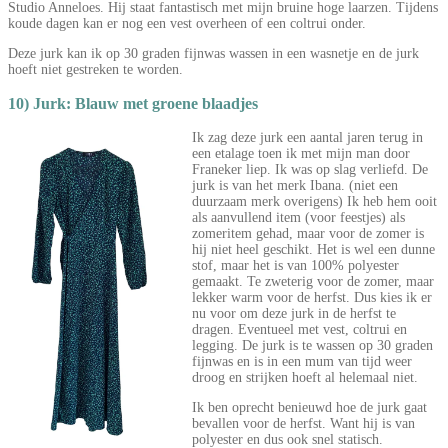
Studio Anneloes. Hij staat fantastisch met mijn bruine hoge laarzen. Tijdens
koude dagen kan er nog een vest overheen of een coltrui onder.
Deze jurk kan ik op 30 graden fijnwas wassen in een wasnetje en de jurk
hoeft niet gestreken te worden.
10) Jurk: Blauw met groene blaadjes
Ik zag deze jurk een aantal jaren terug in
een etalage toen ik met mijn man door
Franeker liep. Ik was op slag verliefd. De
jurk is van het merk Ibana. (niet een
duurzaam merk overigens) Ik heb hem ooit
als aanvullend item (voor feestjes) als
zomeritem gehad, maar voor de zomer is
hij niet heel geschikt. Het is wel een dunne
stof, maar het is van 100% polyester
gemaakt. Te zweterig voor de zomer, maar
lekker warm voor de herfst. Dus kies ik er
nu voor om deze jurk in de herfst te
dragen. Eventueel met vest, coltrui en
legging. De jurk is te wassen op 30 graden
fijnwas en is in een mum van tijd weer
droog en strijken hoeft al helemaal niet.
Ik ben oprecht benieuwd hoe de jurk gaat
bevallen voor de herfst. Want hij is van
polyester en dus ook snel statisch.