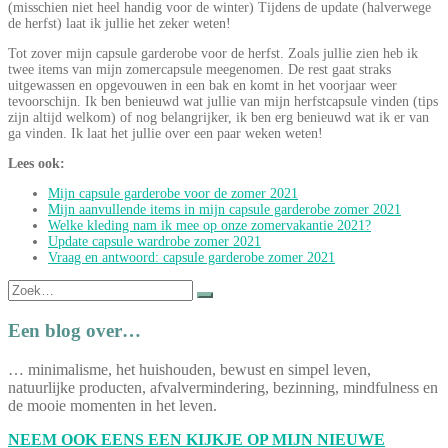
(misschien niet heel handig voor de winter) Tijdens de update (halverwege
de herfst) laat ik jullie het zeker weten!
Tot zover mijn capsule garderobe voor de herfst. Zoals jullie zien heb ik
twee items van mijn zomercapsule meegenomen. De rest gaat straks
uitgewassen en opgevouwen in een bak en komt in het voorjaar weer
tevoorschijn. Ik ben benieuwd wat jullie van mijn herfstcapsule vinden (tips
zijn altijd welkom) of nog belangrijker, ik ben erg benieuwd wat ik er van
ga vinden. Ik laat het jullie over een paar weken weten!
Lees ook:
Mijn capsule garderobe voor de zomer 2021
Mijn aanvullende items in mijn capsule garderobe zomer 2021
Welke kleding nam ik mee op onze zomervakantie 2021?
Update capsule wardrobe zomer 2021
Vraag en antwoord: capsule garderobe zomer 202
1
Zoek
naar:
Een blog over…
… minimalisme, het huishouden, bewust en simpel leven,
natuurlijke producten, afvalvermindering, bezinning, mindfulness en
de mooie momenten in het leven.
NEEM OOK EENS EEN KIJKJE OP MIJN NIEUWE