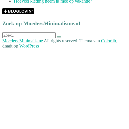
Hoeveel kleding neem ik mee op vakantie?
Zoek op MoedersMinimalisme.nl
Zoek
naar:
Moeders Minimalisme
All rights reserved. Thema van
Colorlib
,
draait op
WordPress