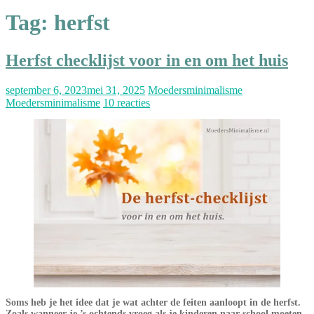
Tag:
herfst
Herfst checklijst voor in en om het huis
september 6, 2023
mei 31, 2025
Moedersminimalisme
Moedersminimalisme
10 reacties
Soms heb je het idee dat je wat achter de feiten aanloopt in de herfst.
Zoals wanneer je ’s ochtends vroeg als je kinderen naar school moeten