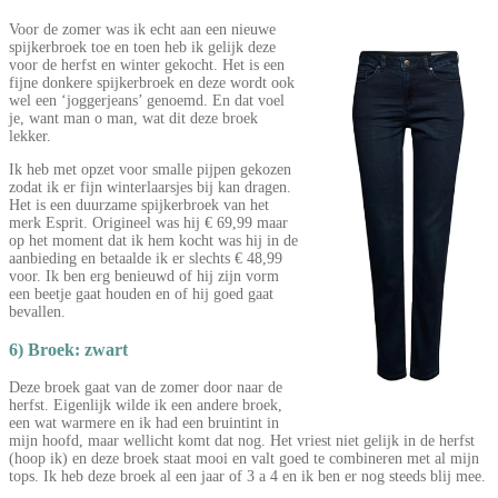
Voor de zomer was ik echt aan een nieuwe
spijkerbroek toe en toen heb ik gelijk deze
voor de herfst en winter gekocht. Het is een
fijne donkere spijkerbroek en deze wordt ook
wel een ‘joggerjeans’ genoemd. En dat voel
je, want man o man, wat dit deze broek
lekker.
Ik heb met opzet voor smalle pijpen gekozen
zodat ik er fijn winterlaarsjes bij kan dragen.
Het is een duurzame spijkerbroek van het
merk Esprit. Origineel was hij € 69,99 maar
op het moment dat ik hem kocht was hij in de
aanbieding en betaalde ik er slechts € 48,99
voor. Ik ben erg benieuwd of hij zijn vorm
een beetje gaat houden en of hij goed gaat
bevallen.
6) Broek: zwart
Deze broek gaat van de zomer door naar de
herfst. Eigenlijk wilde ik een andere broek,
een wat warmere en ik had een bruintint in
mijn hoofd, maar wellicht komt dat nog. Het vriest niet gelijk in de herfst
(hoop ik) en deze broek staat mooi en valt goed te combineren met al mijn
tops. Ik heb deze broek al een jaar of 3 a 4 en ik ben er nog steeds blij mee.