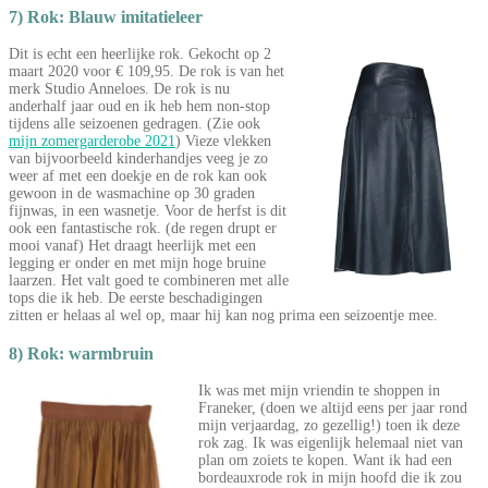
7) Rok: Blauw imitatieleer
Dit is echt een heerlijke rok. Gekocht op 2
maart 2020 voor € 109,95. De rok is van het
merk Studio Anneloes. De rok is nu
anderhalf jaar oud en ik heb hem non-stop
tijdens alle seizoenen gedragen. (Zie ook
mijn zomergarderobe 2021
) Vieze vlekken
van bijvoorbeeld kinderhandjes veeg je zo
weer af met een doekje en de rok kan ook
gewoon in de wasmachine op 30 graden
fijnwas, in een wasnetje. Voor de herfst is dit
ook een fantastische rok. (de regen drupt er
mooi vanaf) Het draagt heerlijk met een
legging er onder en met mijn hoge bruine
laarzen. Het valt goed te combineren met alle
tops die ik heb. De eerste beschadigingen
zitten er helaas al wel op, maar hij kan nog prima een seizoentje mee.
8) Rok: warmbruin
Ik was met mijn vriendin te shoppen in
Franeker, (doen we altijd eens per jaar rond
mijn verjaardag, zo gezellig!) toen ik deze
rok zag. Ik was eigenlijk helemaal niet van
plan om zoiets te kopen. Want ik had een
bordeauxrode rok in mijn hoofd die ik zou