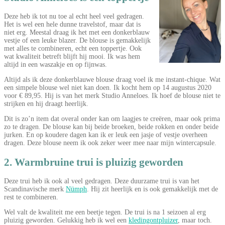
Deze heb ik tot nu toe al echt heel veel gedragen.
Het is wel een hele dunne travelstof, maar dat is
niet erg. Meestal draag ik het met een donkerblauw
vestje of een leuke blazer. De blouse is gemakkelijk
met alles te combineren, echt een toppertje. Ook
wat kwaliteit betreft blijft hij mooi. Ik was hem
altijd in een waszakje en op fijnwas.
Altijd als ik deze donkerblauwe blouse draag voel ik me instant-chique. Wat
een simpele blouse wel niet kan doen. Ik kocht hem op 14 augustus 2020
voor € 89,95. Hij is van het merk Studio Anneloes. Ik hoef de blouse niet te
strijken en hij draagt heerlijk.
Dit is zo’n item dat overal onder kan om laagjes te creëren, maar ook prima
zo te dragen. De blouse kan bij beide broeken, beide rokken en onder beide
jurken. En op koudere dagen kan ik er leuk een jasje of vestje overheen
dragen. Deze blouse neem ik ook zeker weer mee naar mijn wintercapsule.
2. Warmbruine trui is pluizig geworden
Deze trui heb ik ook al veel gedragen. Deze duurzame trui is van het
Scandinavische merk
Nümph
. Hij zit heerlijk en is ook gemakkelijk met de
rest te combineren.
Wel valt de kwaliteit me een beetje tegen. De trui is na 1 seizoen al erg
pluizig geworden. Gelukkig heb ik wel een
kledingontpluizer
, maar toch.