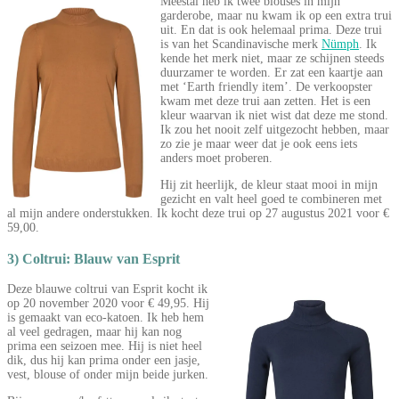
Meestal heb ik twee blouses in mijn
garderobe, maar nu kwam ik op een extra trui
uit. En dat is ook helemaal prima. Deze trui
is van het Scandinavische merk
Nümph
. Ik
kende het merk niet, maar ze schijnen steeds
duurzamer te worden. Er zat een kaartje aan
met ‘Earth friendly item’. De verkoopster
kwam met deze trui aan zetten. Het is een
kleur waarvan ik niet wist dat deze me stond.
Ik zou het nooit zelf uitgezocht hebben, maar
zo zie je maar weer dat je ook eens iets
anders moet proberen.
Hij zit heerlijk, de kleur staat mooi in mijn
gezicht en valt heel goed te combineren met
al mijn andere onderstukken. Ik kocht deze trui op 27 augustus 2021 voor €
59,00.
3) Coltrui: Blauw van Esprit
Deze blauwe coltrui van Esprit kocht ik
op 20 november 2020 voor € 49,95. Hij
is gemaakt van eco-katoen. Ik heb hem
al veel gedragen, maar hij kan nog
prima een seizoen mee. Hij is niet heel
dik, dus hij kan prima onder een jasje,
vest, blouse of onder mijn beide jurken.