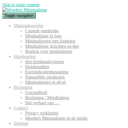
Skip to main content
Toggle navigation
Minimaliseertips
Capsule garderobe
Minimalisme in huis
Minimaliseren met kinderen
Minimalisme inzichten en tips
Boeken over minimalisme
Huishouden
Het huishoudsysteem
Huishoudtips
Energiekostenbesparing
Natuurlijke producten
Minimaliseren in afval
Bezinning
Gezondheid
Bezinning / Mindfulness
Het verhaal van …
Contact
Privacy verklaring
Moeders Minimalisme in de media
Sitemap