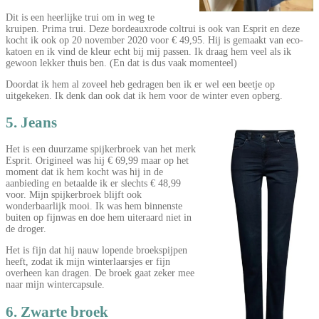
Dit is een heerlijke trui om in weg te
kruipen. Prima trui. Deze bordeauxrode coltrui is ook van Esprit en deze
kocht ik ook op 20 november 2020 voor € 49,95. Hij is gemaakt van eco-
katoen en ik vind de kleur echt bij mij passen. Ik draag hem veel als ik
gewoon lekker thuis ben. (En dat is dus vaak momenteel)
Doordat ik hem al zoveel heb gedragen ben ik er wel een beetje op
uitgekeken. Ik denk dan ook dat ik hem voor de winter even opberg.
5. Jeans
Het is een duurzame spijkerbroek van het merk
Esprit. Origineel was hij € 69,99 maar op het
moment dat ik hem kocht was hij in de
aanbieding en betaalde ik er slechts € 48,99
voor. Mijn spijkerbroek blijft ook
wonderbaarlijk mooi. Ik was hem binnenste
buiten op fijnwas en doe hem uiteraard niet in
de droger.
Het is fijn dat hij nauw lopende broekspijpen
heeft, zodat ik mijn winterlaarsjes er fijn
overheen kan dragen. De broek gaat zeker mee
naar mijn wintercapsule.
6. Zwarte broek