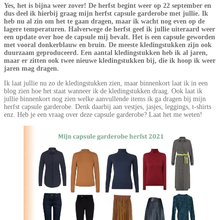
Yes, het is bijna weer zover! De herfst begint weer op 22 september en
dus deel ik hierbij graag mijn herfst capsule garderobe met jullie. Ik
heb nu al zin om het te gaan dragen, maar ik wacht nog even op de
lagere temperaturen. Halverwege de herfst geef ik jullie uiteraard weer
een update over hoe de capsule mij bevalt. Het is een capsule geworden
met vooral donkerblauw en bruin. De meeste kledingstukken zijn ook
duurzaam geproduceerd. Een aantal kledingstukken heb ik al jaren,
maar er zitten ook twee nieuwe kledingstukken bij, die ik hoop ik weer
jaren mag dragen.
Ik laat jullie nu zo de kledingstukken zien, maar binnenkort laat ik in een
blog zien hoe het staat wanneer ik de kledingstukken draag. Ook laat ik
jullie binnenkort nog zien welke aanvullende items ik ga dragen bij mijn
herfst capsule garderobe. Denk daarbij aan vestjes, jasjes, leggings, t-shirts
enz. Heb je een vraag over deze capsule garderobe? Laat het me weten!