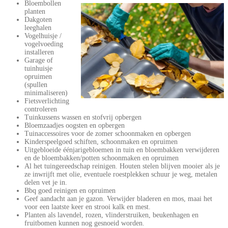
Bloembollen
planten
Dakgoten
leeghalen
Vogelhuisje /
vogelvoeding
installeren
Garage of
tuinhuisje
opruimen
(spullen
minimaliseren)
Fietsverlichting
controleren
Tuinkussens wassen en stofvrij opbergen
Bloemzaadjes oogsten en opbergen
Tuinaccessoires voor de zomer schoonmaken en opbergen
Kinderspeelgoed schiften, schoonmaken en opruimen
Uitgebloeide éénjarigebloemen in tuin en bloembakken verwijderen
en de bloembakken/potten schoonmaken en opruimen
Al het tuingereedschap reinigen. Houten stelen blijven mooier als je
ze inwrijft met olie, eventuele roestplekken schuur je weg, metalen
delen vet je in.
Bbq goed reinigen en opruimen
Geef aandacht aan je gazon. Verwijder bladeren en mos, maai het
voor een laatste keer en strooi kalk en mest.
Planten als lavendel, rozen, vlinderstruiken, beukenhagen en
fruitbomen kunnen nog gesnoeid worden.