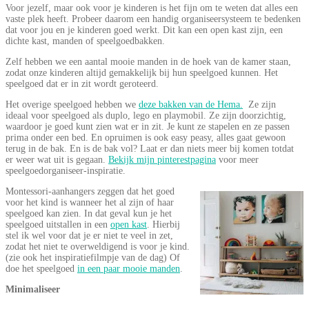
Voor jezelf, maar ook voor je kinderen is het fijn om te weten dat alles een
vaste plek heeft. Probeer daarom een handig organiseersysteem te bedenken
dat voor jou en je kinderen goed werkt. Dit kan een open kast zijn, een
dichte kast, manden of speelgoedbakken.
Zelf hebben we een aantal mooie manden in de hoek van de kamer staan,
zodat onze kinderen altijd gemakkelijk bij hun speelgoed kunnen. Het
speelgoed dat er in zit wordt geroteerd.
Het overige speelgoed hebben we
deze bakken van de Hema.
Ze zijn
ideaal voor speelgoed als duplo, lego en playmobil. Ze zijn doorzichtig,
waardoor je goed kunt zien wat er in zit. Je kunt ze stapelen en ze passen
prima onder een bed. En opruimen is ook easy peasy, alles gaat gewoon
terug in de bak. En is de bak vol? Laat er dan niets meer bij komen totdat
er weer wat uit is gegaan.
Bekijk mijn pinterestpagina
voor meer
speelgoedorganiseer-inspiratie.
Montessori-aanhangers zeggen dat het goed
voor het kind is wanneer het al zijn of haar
speelgoed kan zien. In dat geval kun je het
speelgoed uitstallen in een
open kast
. Hierbij
stel ik wel voor dat je er niet te veel in zet,
zodat het niet te overweldigend is voor je kind.
(zie ook het inspiratiefilmpje van de dag) Of
doe het speelgoed
in een paar mooie manden
.
Minimaliseer