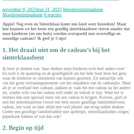
november 9, 2023
mei 31, 2025
Moedersminimalisme
Moedersminimalisme
6 reacties
Jippie! Nog even en Sinterklaas komt ons land weer bezoeken! Maar
hoe kunnen we het beste een gezellig sinterklaasfeest vieren zonder dat
onze kinderen (en ons huis) worden overspoeld met overtollige en
onnodige cadeaus? Ik geef je 5 tips!
1. Het draait niet om de cadeau’s bij het
sinterklaasfeest
Ik hoor je denken van ‘daar denken mijn kinderen toch heel anders over.’
En toch is de spanning en de gezelligheid om het hele feest heen het gene
waar de kinderen zo ontzettend van kunnen genieten. En natuurlijk ook
van het grote verrassingsmoment van het uitpakken van de cadeautjes. Maar
als je ze overlaad met cadeaus, pakken ze vaak het éne cadeau na het andere
uit, zonder echt van het cadeau zelf onder de indruk te zijn. Want het is
immers dan niet speciaal meer om een cadeau te krijgen. Kortom, geef ze
met het sinterklaasfeest vooral een hele mooie gezellige familiebelevenis
cadeau, iets waar ze later altijd met veel plezier aan terug zullen denken.
Creëer een gezellige familietraditie met spelletjes, sinterklaasliedjes zingen,
peperkoek bakken of wat dan ook!
2. Begin op tijd