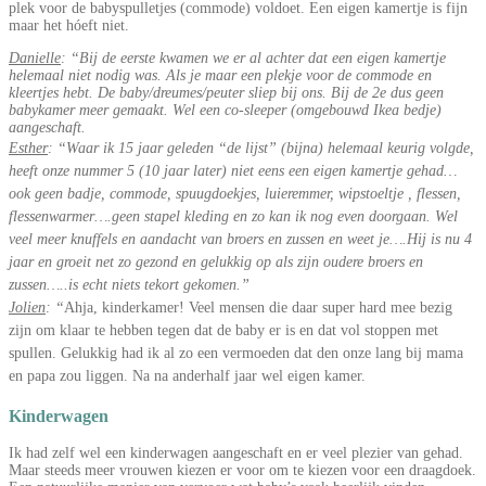
plek voor de babyspulletjes (commode) voldoet. Een eigen kamertje is fijn
maar het hóeft niet.
Danielle
: “Bij de eerste kwamen we er al achter dat een eigen kamertje
helemaal niet nodig was. Als je maar een plekje voor de commode en
kleertjes hebt. De baby/dreumes/peuter sliep bij ons. Bij de 2e dus geen
babykamer meer gemaakt. Wel een co-sleeper (omgebouwd Ikea bedje)
aangeschaft.
Esther
: “Waar ik 15 jaar geleden “de lijst” (bijna) helemaal keurig volgde,
heeft onze nummer 5 (10 jaar later) niet eens een eigen kamertje gehad…
ook geen badje, commode, spuugdoekjes, luieremmer, wipstoeltje , flessen,
flessenwarmer….geen stapel kleding en zo kan ik nog even doorgaan. Wel
veel meer knuffels en aandacht van broers en zussen en weet je….Hij is nu 4
jaar en groeit net zo gezond en gelukkig op als zijn oudere broers en
zussen…..is echt niets tekort gekomen.”
Jolien
: “
Ahja, kinderkamer! Veel mensen die daar super hard mee bezig
zijn om klaar te hebben tegen dat de baby er is en dat vol stoppen met
spullen. Gelukkig had ik al zo een vermoeden dat den onze lang bij mama
en papa zou liggen. Na na anderhalf jaar wel eigen kamer.
Kinderwagen
Ik had zelf wel een kinderwagen aangeschaft en er veel plezier van gehad.
Maar steeds meer vrouwen kiezen er voor om te kiezen voor een draagdoek.