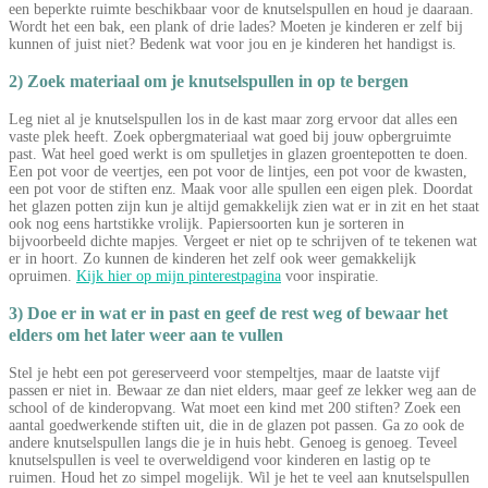
een beperkte ruimte beschikbaar voor de knutselspullen en houd je daaraan.
Wordt het een bak, een plank of drie lades? Moeten je kinderen er zelf bij
kunnen of juist niet? Bedenk wat voor jou en je kinderen het handigst is.
2) Zoek materiaal om je knutselspullen in op te bergen
Leg niet al je knutselspullen los in de kast maar zorg ervoor dat alles een
vaste plek heeft. Zoek opbergmateriaal wat goed bij jouw opbergruimte
past. Wat heel goed werkt is om spulletjes in glazen groentepotten te doen.
Een pot voor de veertjes, een pot voor de lintjes, een pot voor de kwasten,
een pot voor de stiften enz. Maak voor alle spullen een eigen plek. Doordat
het glazen potten zijn kun je altijd gemakkelijk zien wat er in zit en het staat
ook nog eens hartstikke vrolijk. Papiersoorten kun je sorteren in
bijvoorbeeld dichte mapjes. Vergeet er niet op te schrijven of te tekenen wat
er in hoort. Zo kunnen de kinderen het zelf ook weer gemakkelijk
opruimen.
Kijk hier op mijn pinterestpagina
voor inspiratie.
3) Doe er in wat er in past en geef de rest weg of bewaar het
elders om het later weer aan te vullen
Stel je hebt een pot gereserveerd voor stempeltjes, maar de laatste vijf
passen er niet in. Bewaar ze dan niet elders, maar geef ze lekker weg aan de
school of de kinderopvang. Wat moet een kind met 200 stiften? Zoek een
aantal goedwerkende stiften uit, die in de glazen pot passen. Ga zo ook de
andere knutselspullen langs die je in huis hebt. Genoeg is genoeg. Teveel
knutselspullen is veel te overweldigend voor kinderen en lastig op te
ruimen. Houd het zo simpel mogelijk. Wil je het te veel aan knutselspullen