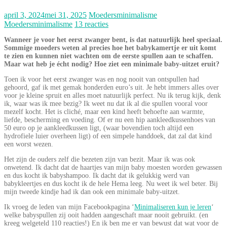
april 3, 2024
mei 31, 2025
Moedersminimalisme
Moedersminimalisme
13 reacties
Wanneer je voor het eerst zwanger bent, is dat natuurlijk heel speciaal.
Sommige moeders weten al precies hoe het babykamertje er uit komt
te zien en kunnen niet wachten om de eerste spullen aan te schaffen.
Maar wat heb je écht nodig? Hoe ziet een minimale baby-uitzet eruit?
Toen ik voor het eerst zwanger was en nog nooit van ontspullen had
gehoord, gaf ik met gemak honderden euro’s uit. Je hebt immers alles over
voor je kleine spruit en alles moet natuurlijk perfect. Nu ik terug kijk, denk
ik, waar was ik mee bezig? Ik weet nu dat ik al die spullen vooral voor
mezelf kocht. Het is cliché, maar een kind heeft behoefte aan warmte,
liefde, bescherming en voeding. Of er nu een hip aankleedkussenhoes van
50 euro op je aankleedkussen ligt, (waar bovendien toch altijd een
hydrofiele luier overheen ligt) of een simpele handdoek, dat zal dat kind
een worst wezen.
Het zijn de ouders zelf die bezeten zijn van bezit. Maar ik was ook
onwetend. Ik dacht dat de haartjes van mijn baby moesten worden gewassen
en dus kocht ik babyshampoo. Ik dacht dat ik gelukkig werd van
babykleertjes en dus kocht ik de hele Hema leeg. Nu weet ik wel beter. Bij
mijn tweede kindje had ik dan ook een minimale baby-uitzet.
Ik vroeg de leden van mijn Facebookpagina ‘
Minimaliseren kun je leren
‘
welke babyspullen zij ooit hadden aangeschaft maar nooit gebruikt. (en
kreeg welgeteld 110 reacties!) En ik ben me er van bewust dat wat voor de