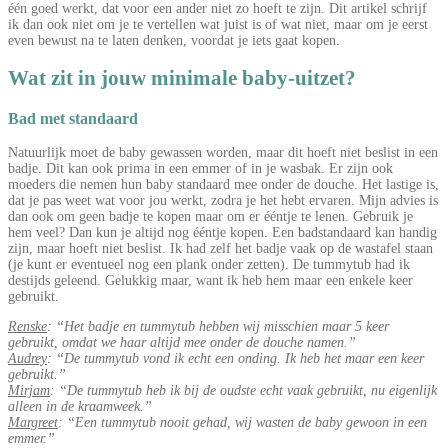
één goed werkt, dat voor een ander niet zo hoeft te zijn. Dit artikel schrijf
ik dan ook niet om je te vertellen wat juist is of wat niet, maar om je eerst
even bewust na te laten denken, voordat je iets gaat kopen.
Wat zit in jouw minimale baby-uitzet?
Bad met standaard
Natuurlijk moet de baby gewassen worden, maar dit hoeft niet beslist in een
badje. Dit kan ook prima in een emmer of in je wasbak. Er zijn ook
moeders die nemen hun baby standaard mee onder de douche. Het lastige is,
dat je pas weet wat voor jou werkt, zodra je het hebt ervaren. Mijn advies is
dan ook om geen badje te kopen maar om er ééntje te lenen. Gebruik je
hem veel? Dan kun je altijd nog ééntje kopen. Een badstandaard kan handig
zijn, maar hoeft niet beslist. Ik had zelf het badje vaak op de wastafel staan
(je kunt er eventueel nog een plank onder zetten). De tummytub had ik
destijds geleend. Gelukkig maar, want ik heb hem maar een enkele keer
gebruikt.
Renske
: “Het badje en tummytub hebben wij misschien maar 5 keer
gebruikt, omdat we haar altijd mee onder de douche namen.”
Audrey
: “De tummytub vond ik echt een onding. Ik heb het maar een keer
gebruikt.”
Mirjam
: “De tummytub heb ik bij de oudste echt vaak gebruikt, nu eigenlijk
alleen in de kraamweek.”
Margreet
: “Een tummytub nooit gehad, wij wasten de baby gewoon in een
emmer.”