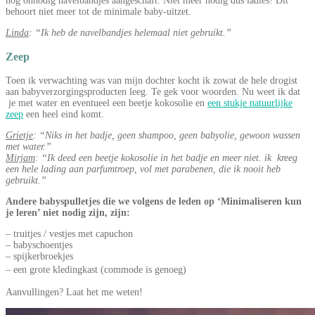
nog onnodig navelbandjes aangeschaft. Niet meer nodig dus ladies! Dit
behoort niet meer tot de minimale baby-uitzet.
Linda
: “Ik heb de navelbandjes helemaal niet gebruikt.”
Zeep
Toen ik verwachting was van mijn dochter kocht ik zowat de hele drogist
aan babyverzorgingsproducten leeg. Te gek voor woorden. Nu weet ik dat
je met water en eventueel een beetje kokosolie en
een stukje natuurlijke
zeep
een heel eind komt.
Grietje
: “Niks in het badje, geen shampoo, geen babyolie, gewoon wassen
met water.”
Mirjam
: “Ik deed een beetje kokosolie in het badje en meer niet. ik kreeg
een hele lading aan parfumtroep, vol met parabenen, die ik nooit heb
gebruikt.”
Andere babyspulletjes die we volgens de leden op ‘Minimaliseren kun
je leren’ niet nodig zijn, zijn:
– truitjes / vestjes met capuchon
– babyschoentjes
– spijkerbroekjes
– een grote kledingkast (commode is genoeg)
Aanvullingen? Laat het me weten!