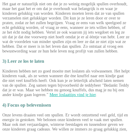
Het gaat er natuurlijk niet om dat je zo weinig mogelijk spullen overhoudt,
maar het gaat het er om dat je overhoudt wat belangrijk is en waar je
kinderen gelukkig van worden. Kinderen moeten leren dat ze van spullen
verzamelen niet gelukkiger worden. Dit kun je ze leren door er over te
praten, zodat ze het zullen begrijpen. Vraag ze eens van welk speelgoed ze
echt gelukkig worden, of vraag ze eens, wanneer ze iets willen hebben, of
ze het écht nodig hebben. Vertel ze ook waarom jij iets wegdoet en leg ze
uit dat je dat éne voorwerp niet hoeft omdat je er al ééntje van hebt. Leer ze
wat de voordelen van minder spullen zijn en leer ze dat ze niet zijn wat ze
hebben. Dat er meer is in het leven dan spullen. Zo ontstaat al vroeg een
bewustwording waar ze hun hele leven nog profijt van zullen hebben.
3) Leer ze los te laten
Kinderen hebben net zo goed moeite met loslaten als volwassenen. Het helpt
kinderen vaak, als ze weten wanneer die éne knuffel naar een kindje gaat
die niet veel knuffels heeft. Ook kun je ze letterlijk afscheid laten nemen
van de spullen. Zeg samen tegen bijvoorbeeld de teddybeer “Bedankt Teddy
dat je er was. Maar we hebben nu genoeg knuffels, dus mag je nu bij een
ander kindje gaan logeren.”
Meer loslaattips vind je hier
.
4) Focus op belevenissen
Onze levens draaien veel om spullen. Er wordt ontzettend veel geld, tijd en
energie in gestoken. We belonen onze kinderen veel te vaak met spullen.
Maar ook met verjaardagen, winterse feestdagen en tussendoor geven we
onze kinderen graag cadeaus. We willen ze immers zo graag gelukkig zien,