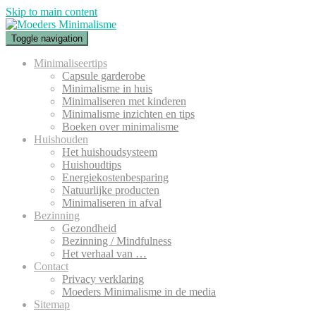
Skip to main content
Toggle navigation
Minimaliseertips
Capsule garderobe
Minimalisme in huis
Minimaliseren met kinderen
Minimalisme inzichten en tips
Boeken over minimalisme
Huishouden
Het huishoudsysteem
Huishoudtips
Energiekostenbesparing
Natuurlijke producten
Minimaliseren in afval
Bezinning
Gezondheid
Bezinning / Mindfulness
Het verhaal van …
Contact
Privacy verklaring
Moeders Minimalisme in de media
Sitemap