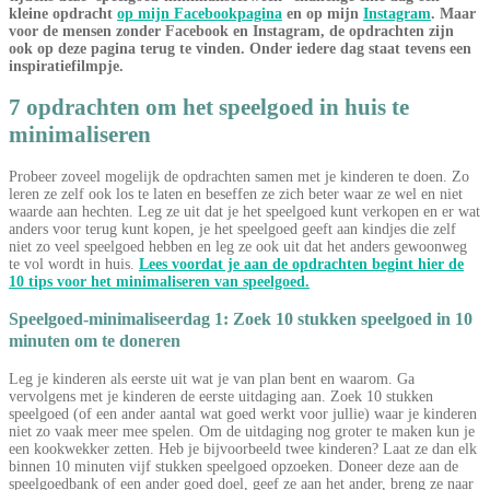
kleine opdracht
op mijn Facebookpagina
en op mijn
Instagram
. Maar
voor de mensen zonder Facebook en Instagram, de opdrachten zijn
ook op deze pagina terug te vinden. Onder iedere dag staat tevens een
inspiratiefilmpje.
7 opdrachten om het speelgoed in huis te
minimaliseren
Probeer zoveel mogelijk de opdrachten samen met je kinderen te doen. Zo
leren ze zelf ook los te laten en beseffen ze zich beter waar ze wel en niet
waarde aan hechten. Leg ze uit dat je het speelgoed kunt verkopen en er wat
anders voor terug kunt kopen, je het speelgoed geeft aan kindjes die zelf
niet zo veel speelgoed hebben en leg ze ook uit dat het anders gewoonweg
te vol wordt in huis.
Lees voordat je aan de opdrachten begint hier de
10 tips voor het minimaliseren van speelgoed.
Speelgoed-minimaliseerdag 1: Zoek 10 stukken speelgoed in 10
minuten om te doneren
Leg je kinderen als eerste uit wat je van plan bent en waarom. Ga
vervolgens met je kinderen de eerste uitdaging aan. Zoek 10 stukken
speelgoed (of een ander aantal wat goed werkt voor jullie) waar je kinderen
niet zo vaak meer mee spelen. Om de uitdaging nog groter te maken kun je
een kookwekker zetten. Heb je bijvoorbeeld twee kinderen? Laat ze dan elk
binnen 10 minuten vijf stukken speelgoed opzoeken. Doneer deze aan de
speelgoedbank of een ander goed doel, geef ze aan het ander, breng ze naar