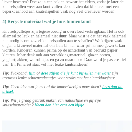
liever bewaren? Doe ze in een bak en bewaar het elders, zodat je later de
knutselspullen weer aan kunt vullen. Je zult zien dat kinderen met een
beperkt aanbod aan knutselspullen vaak nog veel creatiever worden!
4) Recycle materiaal wat je huis binnenkomt
Knutselspulletjes zijn tegenwoordig in overvloed verkrijgbaar. Het is ook
allemaal zo leuk en helemaal niet duur. Maar wist je dat het vaak helemaal
niet nodig is om zoveel knutselspullen aan te schaffen? We krijgen vaak
ongemerkt zoveel materiaal ons huis binnen waar prima mee gewerkt kan
worden. Kinderen kunnen prima op de achterkant van bedrukt papier
kleuren. Maar denk ook aan verpakkingsmateriaal, glazen potten,
yoghurtpakken, wc-rolletjes en ga zo maar door. Daar word je pas creatief
van! En Pinterest staat vol met leuke knutselideeën!
Tip:
Plakband,
lijm
of
deze stiften die je kunt bijvullen met water
zijn
trouwens leuke schoencadeautjes voor straks met het sinterklaasfeest.
Tip:
Geen idee wat je met al die knutselwerkjes moet doen?
Lees dan dit
artikel.
Tip:
Wil je graag gebruik maken van natuurlijke en gifvrije
knutselmaterialen?
Neem dan hier eens een kijkje.