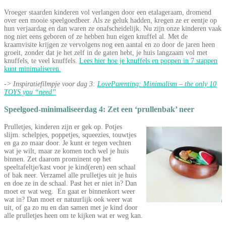
Vroeger staarden kinderen vol verlangen door een etalageraam, dromend
over een mooie speelgoedbeer. Als ze geluk hadden, kregen ze er eentje op
hun verjaardag en dan waren ze onafscheidelijk. Nu zijn onze kinderen vaak
nog niet eens geboren of ze hebben hun eigen knuffel al. Met de
kraamvisite krijgen ze vervolgens nog een aantal en zo door de jaren heen
groeit, zonder dat je het zelf in de gaten hebt, je huis langzaam vol met
knuffels, te veel knuffels.
Lees hier hoe je knuffels en poppen in 7 stappen
kunt minimaliseren.
-> Inspiratiefilmpje voor dag 3:
LoveParenting: Minimalism – the only 10
TOYS you “need”
Speelgoed-minimaliseerdag 4: Zet een ‘prullenbak’ neer
Prulletjes, kinderen zijn er gek op. Potjes
slijm. schelpjes, poppetjes, squeezies, touwtjes
en ga zo maar door. Je kunt er tegen vechten
wat je wilt, maar ze komen toch wel je huis
binnen. Zet daarom prominent op het
speeltafeltje/kast voor je kind(eren) een schaal
of bak neer. Verzamel alle prulletjes uit je huis
en doe ze in de schaal. Past het er niet in? Dan
moet er wat weg. En gaat er binnenkort weer
wat in? Dan moet er natuurlijk ook weer wat
uit, of ga zo nu en dan samen met je kind door
alle prulletjes heen om te kijken wat er weg kan.