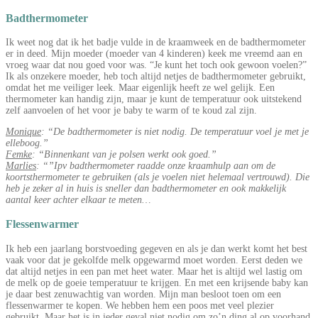
Badthermometer
Ik weet nog dat ik het badje vulde in de kraamweek en de badthermometer
er in deed. Mijn moeder (moeder van 4 kinderen) keek me vreemd aan en
vroeg waar dat nou goed voor was. “Je kunt het toch ook gewoon voelen?”
Ik als onzekere moeder, heb toch altijd netjes de badthermometer gebruikt,
omdat het me veiliger leek. Maar eigenlijk heeft ze wel gelijk. Een
thermometer kan handig zijn, maar je kunt de temperatuur ook uitstekend
zelf aanvoelen of het voor je baby te warm of te koud zal zijn.
Monique
: “De badthermometer is niet nodig. De temperatuur voel je met je
elleboog.”
Femke
: “Binnenkant van je polsen werkt ook goed.”
Marlies
: “”Ipv badthermometer raadde onze kraamhulp aan om de
koortsthermometer te gebruiken (als je voelen niet helemaal vertrouwd). Die
heb je zeker al in huis is sneller dan badthermometer en ook makkelijk
aantal keer achter elkaar te meten…
Flessenwarmer
Ik heb een jaarlang borstvoeding gegeven en als je dan werkt komt het best
vaak voor dat je gekolfde melk opgewarmd moet worden. Eerst deden we
dat altijd netjes in een pan met heet water. Maar het is altijd wel lastig om
de melk op de goeie temperatuur te krijgen. En met een krijsende baby kan
je daar best zenuwachtig van worden. Mijn man besloot toen om een
flessenwarmer te kopen. We hebben hem een poos met veel plezier
gebruikt. Maar het is in ieder geval niet nodig om zo’n ding al op voorhand