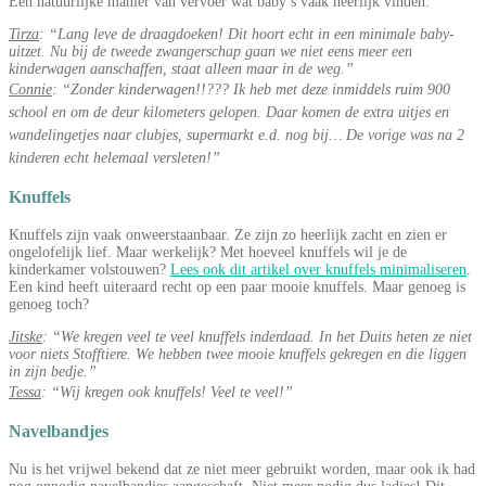
Een natuurlijke manier van vervoer wat baby’s vaak heerlijk vinden.
Tirza
: “Lang leve de draagdoeken! Dit hoort echt in een minimale baby-
uitzet.
Nu bij de tweede zwangerschap gaan we niet eens meer een
kinderwagen aanschaffen, staat alleen maar in de weg.”
Connie
: “Zonder kinderwagen!!??? Ik heb met deze inmiddels ruim 900
school en om de deur kilometers gelopen. Daar komen de extra uitjes en
wandelingetjes naar clubjes, supermarkt e.d. nog bij… De vorige was na 2
kinderen echt helemaal versleten!”
Knuffels
Knuffels zijn vaak onweerstaanbaar. Ze zijn zo heerlijk zacht en zien er
ongelofelijk lief. Maar werkelijk? Met hoeveel knuffels wil je de
kinderkamer volstouwen?
Lees ook dit artikel over knuffels minimaliseren
.
Een kind heeft uiteraard recht op een paar mooie knuffels. Maar genoeg is
genoeg toch?
Jitske
: “We kregen veel te veel knuffels inderdaad. In het Duits heten ze niet
voor niets Stofftiere. We hebben twee mooie knuffels gekregen en die liggen
in zijn bedje.”
Tessa
: “Wij kregen ook knuffels! Veel te veel!”
Navelbandjes
Nu is het vrijwel bekend dat ze niet meer gebruikt worden, maar ook ik had