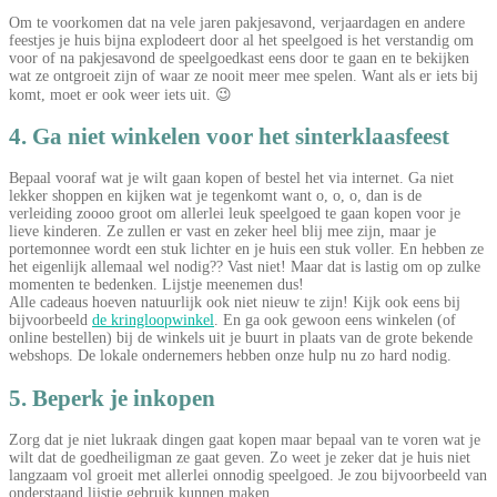
Om te voorkomen dat na vele jaren pakjesavond, verjaardagen en andere
feestjes je huis bijna explodeert door al het speelgoed is het verstandig om
voor of na pakjesavond de speelgoedkast eens door te gaan en te bekijken
wat ze ontgroeit zijn of waar ze nooit meer mee spelen. Want als er iets bij
komt, moet er ook weer iets uit. 😉
4. Ga niet winkelen voor het sinterklaasfeest
Bepaal vooraf wat je wilt gaan kopen of bestel het via internet. Ga niet
lekker shoppen en kijken wat je tegenkomt want o, o, o, dan is de
verleiding zoooo groot om allerlei leuk speelgoed te gaan kopen voor je
lieve kinderen. Ze zullen er vast en zeker heel blij mee zijn, maar je
portemonnee wordt een stuk lichter en je huis een stuk voller. En hebben ze
het eigenlijk allemaal wel nodig?? Vast niet! Maar dat is lastig om op zulke
momenten te bedenken. Lijstje meenemen dus!
Alle cadeaus hoeven natuurlijk ook niet nieuw te zijn! Kijk ook eens bij
bijvoorbeeld
de kringloopwinkel
. En ga ook gewoon eens winkelen (of
online bestellen) bij de winkels uit je buurt in plaats van de grote bekende
webshops. De lokale ondernemers hebben onze hulp nu zo hard nodig.
5. Beperk je inkopen
Zorg dat je niet lukraak dingen gaat kopen maar bepaal van te voren wat je
wilt dat de goedheiligman ze gaat geven. Zo weet je zeker dat je huis niet
langzaam vol groeit met allerlei onnodig speelgoed. Je zou bijvoorbeeld van
onderstaand lijstje gebruik kunnen maken.