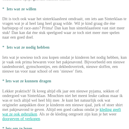
* Iets wat ze willen
Dit is toch ook waar het sinterklaasfeest omdraait, om iets aan Sinterklaas te
vragen wat je al heel lang heel graag wilde. Wil je kind graag die éne
barbiepop of race-auto? Prima! Dan kan hun sinterklaasfeest vast niet meer
stuk! Dan kan dat éne stuk speelgoed waar ze toch niet meer mee spelen
naar een goed doel.
* Iets wat ze nodig hebben
Iets wat je sowieso toch zou kopen omdat je kinderen het nodig hebben, kun
je vaak ook prima bewaren voor het pakjesavond. Bijvoorbeeld een nieuwe
tandenborstel, gymschoentjes, een dekbedovertrek, nieuwe sloffen, een
nieuwe tas voor naar school of een ‘nieuwe’ fiets.
* Iets wat ze kunnen dragen
Lekker praktisch! Ik kreeg altijd elk jaar een nieuwe pyjama, sokken of
ondergoed van Sinterklaas. Misschien niet het meest leuke cadeau maar ik
was er toch altijd wel heel blij mee. Je kunt het natuurlijk ook wat
origineler aanpakken door je kinderen een nieuwe sjaal, jurk of stoer shirt
met pakjesavond te geven. Altijd een goed cadeau omdat je
kleding geeft
wat ze ook gebruiken
. Als ze de kleding ontgroeit zijn kun je het weer
doorgeven of verkopen
.
* Iets om te lezen