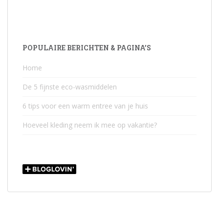
POPULAIRE BERICHTEN & PAGINA’S
Home
De 5 fijnste eco-wasmiddelen
6 tips voor een warm entree van je huis
Hoeveel kleding neem ik mee op vakantie?