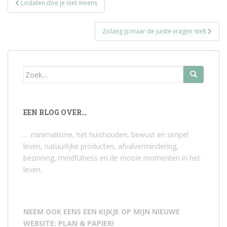
Loslaten doe je niet ineens
navigatie
Zolang jij maar de juiste vragen stelt
Zoek
naar:
EEN BLOG OVER…
… minimalisme, het huishouden, bewust en simpel
leven, natuurlijke producten, afvalvermindering,
bezinning, mindfulness en de mooie momenten in het
leven.
NEEM OOK EENS EEN KIJKJE OP MIJN NIEUWE
WEBSITE: PLAN & PAPIER!