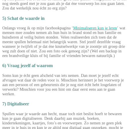
nog steeds goed met je zou gaan als je dat éne voorwerp los zou gaan laten.
Zou dat werkelijk nou écht zo erg zijn?
5) Schat de waarde in
Onlangs vroeg ik op mijn facebookpagina ‘
Minimaliseren kun je leren
‘ wat
mensen mee zouden nemen als hun huis in brand stond en hun familie en
huisdieren al veilig buiten stonden. Velen realiseerden zich toen dat de
meeste spullen helemaal niet belangrijk waren. Stel jezelf dezelfde vraag
wanneer je twijfelt of je dat éne knutselwerkje van je zoontje uit groep drie
weg zult doen of niet. Zou een foto ook genoeg zijn? (Wel een backup in
een brandveilige kluis of bij familie of vrienden bewaren natuurlijk.)
6) Vraag jezelf af waarom
Soms kun je écht geen afscheid van iets nemen. Dan moet je jezelf echt
afvragen wat daar de reden voor is. Misschien herinnert je het voorwerp je
aan een persoon of een gebeurtenis die je nog niet écht hebt losgelaten of
verwerkt? Misschien voor jou een hint om daar eerst eens aan te gaan
werken.
7) Digitaliseer
Spullen waar je waarde aan hecht, maar toch niet beslist hoeft te bewaren
kun je gaan digitaliseren. Denk daarbij aan muziek, boeken,
kindertekeningen, kaartjes, foto’s en voorwerpen. Zo nemen ze geen plek
meer in je huis in en kun je ze altijd nog digitaal gaan opzoeken, mocht je