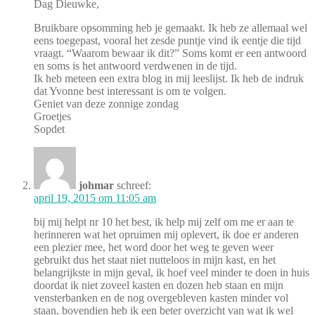
Dag Dieuwke,
Bruikbare opsomming heb je gemaakt. Ik heb ze allemaal wel
eens toegepast, vooral het zesde puntje vind ik eentje die tijd
vraagt. “Waarom bewaar ik dit?” Soms komt er een antwoord
en soms is het antwoord verdwenen in de tijd.
Ik heb meteen een extra blog in mij leeslijst. Ik heb de indruk
dat Yvonne best interessant is om te volgen.
Geniet van deze zonnige zondag
Groetjes
Sopdet
johmar
schreef:
april 19, 2015 om 11:05 am
bij mij helpt nr 10 het best, ik help mij zelf om me er aan te
herinneren wat het opruimen mij oplevert, ik doe er anderen
een plezier mee, het word door het weg te geven weer
gebruikt dus het staat niet nutteloos in mijn kast, en het
belangrijkste in mijn geval, ik hoef veel minder te doen in huis
doordat ik niet zoveel kasten en dozen heb staan en mijn
vensterbanken en de nog overgebleven kasten minder vol
staan, bovendien heb ik een beter overzicht van wat ik wel