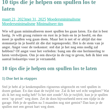
10 tips die je helpen om spullen los te
laten
maart 21, 2023
mei 31, 2025
Moedersminimalisme
Moedersminimalisme
Minimaliseer tips
Wie wil gaan minimaliseren moet spullen los gaan laten. En dat is best
lastig. Je wilt graag ruimte en rust in je huis en in je hoofd, en dus
moet je spullen weg gaan doen. Maar het is net of er altijd dat éne
stemmetje in je hoofd zit die dat tegenspreekt. Het is de stem van je
angst. Angst voor de toekomst: stel dat je het nog eens nodig zal
hebben? Of angst voor het verleden: bang om die ene herinnering te
laten verdwijnen. Om je een duwtje in de rug te geven, heb ik hier een
aantal loslaattips voor je verzameld.
10 tips die je helpen om spullen los te laten
1) Doe het in etappes
Stel je hebt al je keukenspullen rigoureus uitgezocht en veel spullen in
dozen gedaan. En dan slaat de twijfel toe. Zal ik het wel echt wegdoen? Wat
als ik het nog nodig heb? Is het niet zonde? Als je twijfelt, kun je je spullen
eerst ‘op proef’ weg doen. Zet de doos bijvoorbeeld eerst een tijdje in de
garage. Heb je de spullen na 3 maanden nog niet gemist? Dan kun je de
spullen met een gerust hart weg doen.