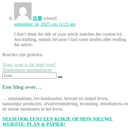
注册
schreef:
september 24, 2025 om 11:23 am
I don’t think the title of your article matches the content lol.
Just kidding, mainly because I had some doubts after reading
the article.
Reacties zijn gesloten.
Bericht
Yoga, waar is dat goed voor?
Drinkglazen minimaliseren
navigatie
Zoek
naar:
Een blog over…
… minimalisme, het huishouden, bewust en simpel leven,
natuurlijke producten, afvalvermindering, bezinning, mindfulness en
de mooie momenten in het leven.
NEEM OOK EENS EEN KIJKJE OP MIJN NIEUWE
WEBSITE: PLAN & PAPIER!