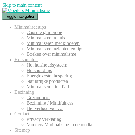
Skip to main content
Toggle navigation
Minimaliseertips
Capsule garderobe
Minimalisme in huis
Minimaliseren met kinderen
Minimalisme inzichten en tips
Boeken over minimalisme
Huishouden
Het huishoudsysteem
Huishoudtips
Energiekostenbesparing
Natuurlijke producten
Minimaliseren in afval
Bezinning
Gezondheid
Bezinning / Mindfulness
Het verhaal van …
Contact
Privacy verklaring
Moeders Minimalisme in de media
Sitemap