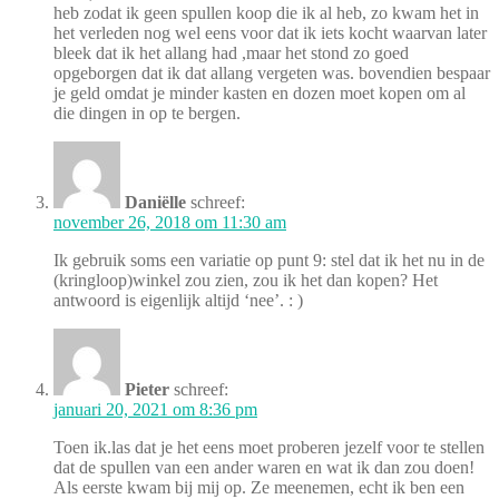
heb zodat ik geen spullen koop die ik al heb, zo kwam het in
het verleden nog wel eens voor dat ik iets kocht waarvan later
bleek dat ik het allang had ,maar het stond zo goed
opgeborgen dat ik dat allang vergeten was. bovendien bespaar
je geld omdat je minder kasten en dozen moet kopen om al
die dingen in op te bergen.
Daniëlle
schreef:
november 26, 2018 om 11:30 am
Ik gebruik soms een variatie op punt 9: stel dat ik het nu in de
(kringloop)winkel zou zien, zou ik het dan kopen? Het
antwoord is eigenlijk altijd ‘nee’. : )
Pieter
schreef:
januari 20, 2021 om 8:36 pm
Toen ik.las dat je het eens moet proberen jezelf voor te stellen
dat de spullen van een ander waren en wat ik dan zou doen!
Als eerste kwam bij mij op. Ze meenemen, echt ik ben een