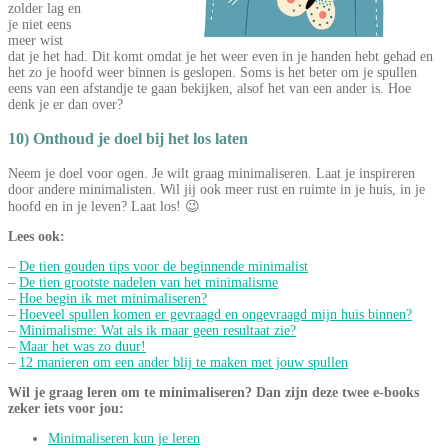
zolder lag en
je niet eens
meer wist
dat je het had. Dit komt omdat je het weer even in je handen hebt gehad en
het zo je hoofd weer binnen is geslopen. Soms is het beter om je spullen
eens van een afstandje te gaan bekijken, alsof het van een ander is. Hoe
denk je er dan over?
10) Onthoud je doel bij het los laten
Neem je doel voor ogen. Je wilt graag minimaliseren. Laat je inspireren
door andere minimalisten. Wil jij ook meer rust en ruimte in je huis, in je
hoofd en in je leven? Laat los! 😉
Lees ook:
–
De tien gouden tips voor de beginnende minimalist
–
De tien grootste nadelen van het minimalisme
–
Hoe begin ik met minimaliseren?
–
Hoeveel spullen komen er gevraagd en ongevraagd mijn huis binnen?
–
Minimalisme: Wat als ik maar geen resultaat zie?
–
Maar het was zo duur!
–
12 manieren om een ander blij te maken met jouw spullen
Wil je graag leren om te minimaliseren? Dan zijn deze twee e-books
zeker iets voor jou:
Minimaliseren kun je leren