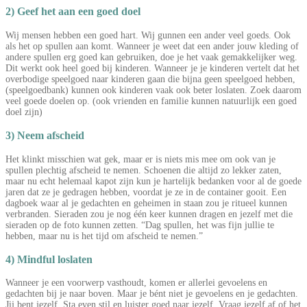
2) Geef het aan een goed doel
Wij mensen hebben een goed hart. Wij gunnen een ander veel goeds. Ook
als het op spullen aan komt. Wanneer je weet dat een ander jouw kleding of
andere spullen erg goed kan gebruiken, doe je het vaak gemakkelijker weg.
Dit werkt ook heel goed bij kinderen. Wanneer je je kinderen vertelt dat het
overbodige speelgoed naar kinderen gaan die bijna geen speelgoed hebben,
(speelgoedbank) kunnen ook kinderen vaak ook beter loslaten. Zoek daarom
veel goede doelen op. (ook vrienden en familie kunnen natuurlijk een goed
doel zijn)
3) Neem afscheid
Het klinkt misschien wat gek, maar er is niets mis mee om ook van je
spullen plechtig afscheid te nemen. Schoenen die altijd zo lekker zaten,
maar nu echt helemaal kapot zijn kun je hartelijk bedanken voor al de goede
jaren dat ze je gedragen hebben, voordat je ze in de container gooit. Een
dagboek waar al je gedachten en geheimen in staan zou je ritueel kunnen
verbranden. Sieraden zou je nog één keer kunnen dragen en jezelf met die
sieraden op de foto kunnen zetten. “Dag spullen, het was fijn jullie te
hebben, maar nu is het tijd om afscheid te nemen.”
4) Mindful loslaten
Wanneer je een voorwerp vasthoudt, komen er allerlei gevoelens en
gedachten bij je naar boven. Maar je bént niet je gevoelens en je gedachten.
Jij bent jezelf. Sta even stil en luister goed naar jezelf. Vraag jezelf af of het