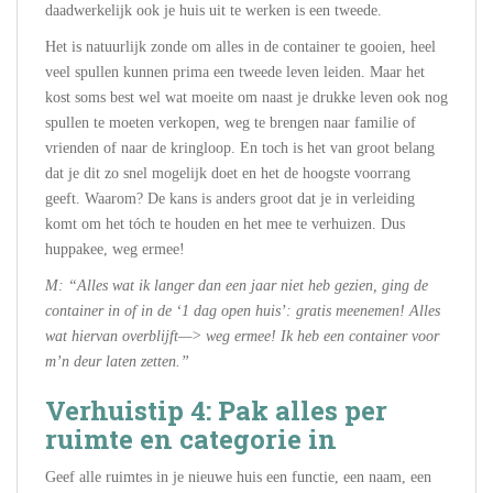
daadwerkelijk ook je huis uit te werken is een tweede.
Het is natuurlijk zonde om alles in de container te gooien, heel
veel spullen kunnen prima een tweede leven leiden. Maar het
kost soms best wel wat moeite om naast je drukke leven ook nog
spullen te moeten verkopen, weg te brengen naar familie of
vrienden of naar de kringloop. En toch is het van groot belang
dat je dit zo snel mogelijk doet en het de hoogste voorrang
geeft. Waarom? De kans is anders groot dat je in verleiding
komt om het tóch te houden en het mee te verhuizen. Dus
huppakee, weg ermee!
M: “Alles wat ik langer dan een jaar niet heb gezien, ging de
container in of in de ‘1 dag open huis’: gratis meenemen! Alles
wat hiervan overblijft—> weg ermee! Ik heb een container voor
m’n deur laten zetten.”
Verhuistip 4: Pak alles per
ruimte en categorie in
Geef alle ruimtes in je nieuwe huis een functie, een naam, een