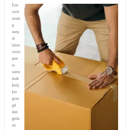
Een
verh
uisda
g
soep
el
laten
verlo
pen
is
soms
mak
kelij
ker
geze
gd
dan
geda
an