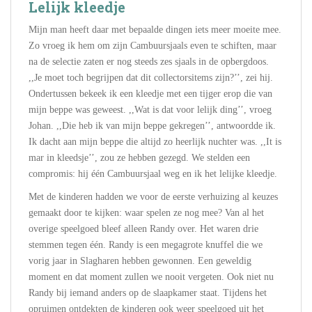
Lelijk kleedje
Mijn man heeft daar met bepaalde dingen iets meer moeite mee.
Zo vroeg ik hem om zijn Cambuursjaals even te schiften, maar
na de selectie zaten er nog steeds zes sjaals in de opbergdoos.
,,Je moet toch begrijpen dat dit collectorsitems zijn?’’, zei hij.
Ondertussen bekeek ik een kleedje met een tijger erop die van
mijn beppe was geweest. ,,Wat is dat voor lelijk ding’’, vroeg
Johan. ,,Die heb ik van mijn beppe gekregen’’, antwoordde ik.
Ik dacht aan mijn beppe die altijd zo heerlijk nuchter was. ,,It is
mar in kleedsje’’, zou ze hebben gezegd. We stelden een
compromis: hij één Cambuursjaal weg en ik het lelijke kleedje.
Met de kinderen hadden we voor de eerste verhuizing al keuzes
gemaakt door te kijken: waar spelen ze nog mee? Van al het
overige speelgoed bleef alleen Randy over. Het waren drie
stemmen tegen één. Randy is een megagrote knuffel die we
vorig jaar in Slagharen hebben gewonnen. Een geweldig
moment en dat moment zullen we nooit vergeten. Ook niet nu
Randy bij iemand anders op de slaapkamer staat. Tijdens het
opruimen ontdekten de kinderen ook weer speelgoed uit het