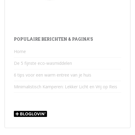
POPULAIRE BERICHTEN & PAGINA’S
Home
De 5 fijnste eco-wasmiddelen
6 tips voor een warm entree van je huis
Minimalistisch Kamperen: Lekker Licht en Vrij op Reis