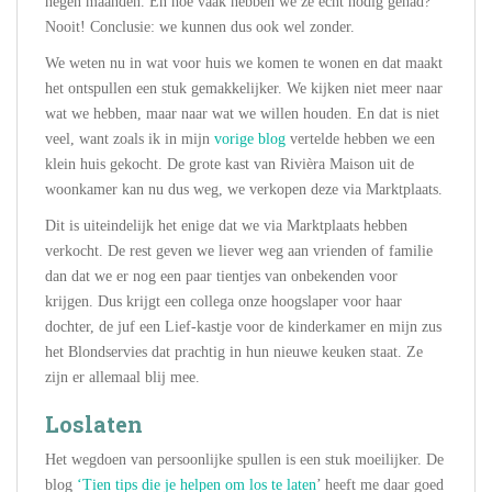
negen maanden. En hoe vaak hebben we ze echt nodig gehad?
Nooit! Conclusie: we kunnen dus ook wel zonder.
We weten nu in wat voor huis we komen te wonen en dat maakt
het ontspullen een stuk gemakkelijker. We kijken niet meer naar
wat we hebben, maar naar wat we willen houden. En dat is niet
veel, want zoals ik in mijn
vorige blog
vertelde hebben we een
klein huis gekocht. De grote kast van Rivièra Maison uit de
woonkamer kan nu dus weg, we verkopen deze via Marktplaats.
Dit is uiteindelijk het enige dat we via Marktplaats hebben
verkocht. De rest geven we liever weg aan vrienden of familie
dan dat we er nog een paar tientjes van onbekenden voor
krijgen. Dus krijgt een collega onze hoogslaper voor haar
dochter, de juf een Lief-kastje voor de kinderkamer en mijn zus
het Blondservies dat prachtig in hun nieuwe keuken staat. Ze
zijn er allemaal blij mee.
Loslaten
Het wegdoen van persoonlijke spullen is een stuk moeilijker. De
blog
‘Tien tips die je helpen om los te laten
’ heeft me daar goed