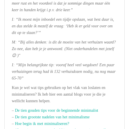
meer rust en het voordeel is dat je sommige dingen maar één
keer in handen krijgt i.p.v. drie keer.”
I: “Ik moest mijn inboedel een tijdje opslaan, wat best duur is,
en dus stelde ik mezelf de vraag: ‘Heb ik er geld voor over om
dit op te slaan?’”
M: “Bij alles denken: is dit de moeite van het verhuizen waard?
Zo nee, dan heb je je antwoord. (Niet onderhandelen met jezelf
😉 )
“
I: “Mijn belangrijkste tip: vooraf heel veel wegdoen! Een paar
verhuizingen terug had ik 132 verhuisdozen nodig, nu nog maar
65-70”
Kun je wel wat tips gebruiken op het vlak van loslaten en
minimaliseren? Ik heb hier een aantal blogs voor je die je
wellicht kunnen helpen.
–
De tien gouden tips voor de beginnende minimalist
–
De tien grootste nadelen van het minimalisme
–
Hoe begin ik met minimaliseren?