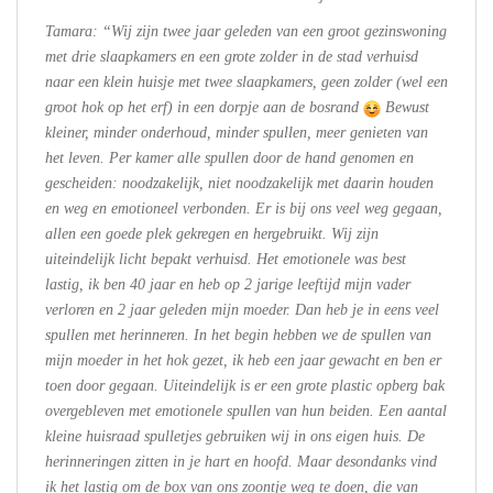
Tamara: “Wij zijn twee jaar geleden van een groot gezinswoning
met drie slaapkamers en een grote zolder in de stad verhuisd
naar een klein huisje met twee slaapkamers, geen zolder (wel een
groot hok op het erf) in een dorpje aan de bosrand
Bewust
kleiner, minder onderhoud, minder spullen, meer genieten van
het leven. Per kamer alle spullen door de hand genomen en
gescheiden: noodzakelijk, niet noodzakelijk met daarin houden
en weg en emotioneel verbonden. Er is bij ons veel weg gegaan,
allen een goede plek gekregen en hergebruikt. Wij zijn
uiteindelijk licht bepakt verhuisd. Het emotionele was best
lastig, ik ben 40 jaar en heb op 2 jarige leeftijd mijn vader
verloren en 2 jaar geleden mijn moeder. Dan heb je in eens veel
spullen met herinneren. In het begin hebben we de spullen van
mijn moeder in het hok gezet, ik heb een jaar gewacht en ben er
toen door gegaan. Uiteindelijk is er een grote plastic opberg bak
overgebleven met emotionele spullen van hun beiden. Een aantal
kleine huisraad spulletjes gebruiken wij in ons eigen huis. De
herinneringen zitten in je hart en hoofd. Maar desondanks vind
ik het lastig om de box van ons zoontje weg te doen, die van