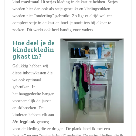
kind
maximaal 10 setjes
kleding in de kast te hebben. Setjes
worden hier dan ook als setje gebruikt en kledingstukken
worden niet “onderling” gebruikt. Zo ligt er altijd wel een
compleet setje in de kast en hoef je nooit iets bij elkaar te
zoeken. Dit werkt ook heel handig voor vaders.
Hoe deel je de
kinderkledin
gkast in?
Gelukkig hebben wij
diepe inbouwkasten die
we ook optimaal
gebruiken. In
het hanggedeelte hangen
voornamelijk de jassen
en skibroeken. De
kinderen hebben elk aan
één legplank
genoeg
voor de kleding die ze dragen. De plank label ik met een
“netjes” en een “spelen/school” gedeelte. De setjes kleding die ik