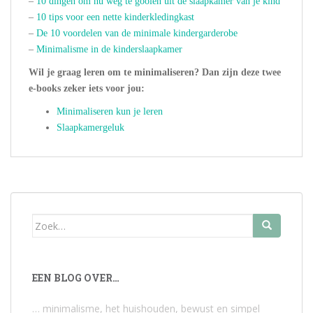
–
10 dingen om nu weg te gooien uit de slaapkamer van je kind
–
10 tips voor een nette kinderkledingkast
–
De 10 voordelen van de minimale kindergarderobe
–
Minimalisme in de kinderslaapkamer
Wil je graag leren om te minimaliseren? Dan zijn deze twee
e-books zeker iets voor jou:
Minimaliseren kun je leren
Slaapkamergeluk
Zoek
naar:
EEN BLOG OVER…
… minimalisme, het huishouden, bewust en simpel