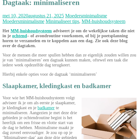
Dagtaak: minimaliseren
mei 10, 2020
augustus 21, 2025
Moedersminimalisme
Moedersminimalisme
Minimaliseer tips
,
MM-huishoudsysteem
Het
MM-huishoudsysteem
adviseert je om de wekelijkse taken die niet
in je
ochtend
– of avondroutine voorkomen, of bij je poetsplanning
horen te verzamelen en te koppelen aan een dag. Zie ook deze blog
over de dagtaken.
Voor de mensen die meer spullen hebben dan ze eigenlijk zouden willen zou
je van ‘minimaliseren’ een dagtaak kunnen maken, oftewel een taak die
iedere week opdezelfde dag terugkeert.
Hierbij enkele opties voor de dagtaak ‘minimaliseren’
Slaapkamer, kledingkast en badkamer
Voor wie het MM-huishoudsysteem volgt
adviseer ik je om als eerste je slaapkamer,
je kledingkast en je
badkamer
te
minimaliseren. Aangezien je met deze drie
gebieden je ochtendroutine begint is het
heerlijk om een frisse en vlotte start van
de dag te hebben. Minimalisme maakt je
dag zoveel eenvoudiger. Je zou op op je
‘Minimaliseer-dag’ aan deze drie gebieden