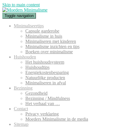
Skip to main content
Toggle navigation
Minimaliseertips
Capsule garderobe
Minimalisme in huis
Minimaliseren met kinderen
Minimalisme inzichten en tips
Boeken over minimalisme
Huishouden
Het huishoudsysteem
Huishoudtips
Energiekostenbesparing
Natuurlijke producten
Minimaliseren in afval
Bezinning
Gezondheid
Bezinning / Mindfulness
Het verhaal van …
Contact
Privacy verklaring
Moeders Minimalisme in de media
Sitemap