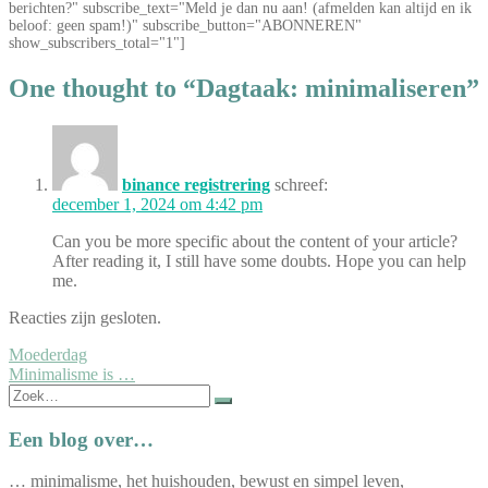
berichten?" subscribe_text="Meld je dan nu aan! (afmelden kan altijd en ik
beloof: geen spam!)" subscribe_button="ABONNEREN"
show_subscribers_total="1"]
One thought to “Dagtaak: minimaliseren”
binance registrering
schreef:
december 1, 2024 om 4:42 pm
Can you be more specific about the content of your article?
After reading it, I still have some doubts. Hope you can help
me.
Reacties zijn gesloten.
Bericht
Moederdag
Minimalisme is …
navigatie
Zoek
naar:
Een blog over…
… minimalisme, het huishouden, bewust en simpel leven,