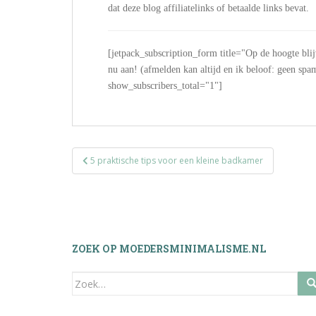
dat deze blog affiliatelinks of betaalde links bevat.
[jetpack_subscription_form title="Op de hoogte bli
nu aan! (afmelden kan altijd en ik beloof: geen
show_subscribers_total="1"]
Bericht
5 praktische tips voor een kleine badkamer
navigatie
ZOEK OP MOEDERSMINIMALISME.NL
Zoek
naar: