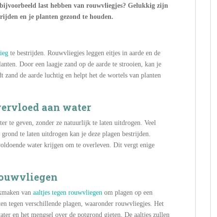
bijvoorbeeld last hebben van rouwvliegjes? Gelukkig zijn
trijden en je planten gezond te houden.
ieg
te bestrijden. Rouwvliegjes leggen eitjes in aarde en de
anten. Door een laagje zand op de aarde te strooien, kan je
zand de aarde luchtig en helpt het de wortels van planten
overvloed aan water
r te geven, zonder ze natuurlijk te laten uitdrogen. Veel
rond te laten uitdrogen kan je deze plagen bestrijden.
 voldoende water krijgen om te overleven. Dit vergt enige
 rouwvliegen
uikmaken van
aaltjes tegen rouwvliegen
om plagen op een
etten tegen verschillende plagen, waaronder rouwvliegjes. Het
water en het mengsel over de potgrond gieten. De aaltjes zullen