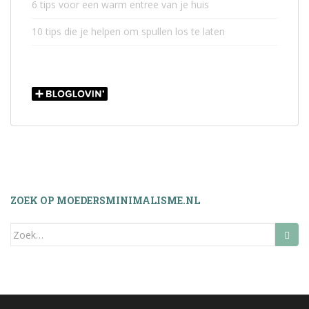
6 tips voor een warm entree van je huis
10 tips die je helpen om spullen los te laten
ZOEK OP MOEDERSMINIMALISME.NL
Zoek
naar: