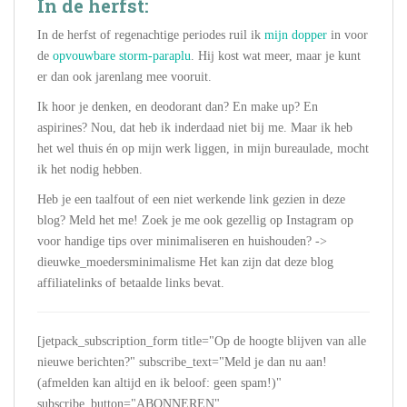
In de herfst:
In de herfst of regenachtige periodes ruil ik
mijn dopper
in voor
de
opvouwbare storm-paraplu
. Hij kost wat meer, maar je kunt
er dan ook jarenlang mee vooruit.
Ik hoor je denken, en deodorant dan? En make up? En
aspirines? Nou, dat heb ik inderdaad niet bij me. Maar ik heb
het wel thuis én op mijn werk liggen, in mijn bureaulade, mocht
ik het nodig hebben.
Heb je een taalfout of een niet werkende link gezien in deze
blog? Meld het me! Zoek je me ook gezellig op Instagram op
voor handige tips over minimaliseren en huishouden? ->
dieuwke_moedersminimalisme Het kan zijn dat deze blog
affiliatelinks of betaalde links bevat.
[jetpack_subscription_form title="Op de hoogte blijven van alle
nieuwe berichten?" subscribe_text="Meld je dan nu aan!
(afmelden kan altijd en ik beloof: geen spam!)"
subscribe_button="ABONNEREN"