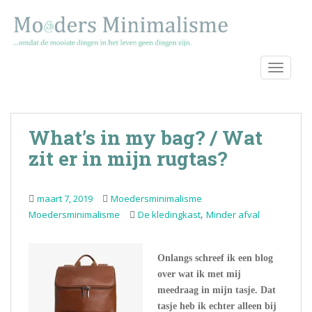
S
k
i
p
TOGGLE
t
o
m
a
What’s in my bag? / Wat
i
n
zit er in mijn rugtas?
c
o
maart 7, 2019
Moedersminimalisme
n
,
Moedersminimalisme
De kledingkast
Minder afval
t
e
n
Onlangs schreef ik een blog
t
over wat ik met mij
meedraag in mijn tasje. Dat
tasje heb ik echter alleen bij