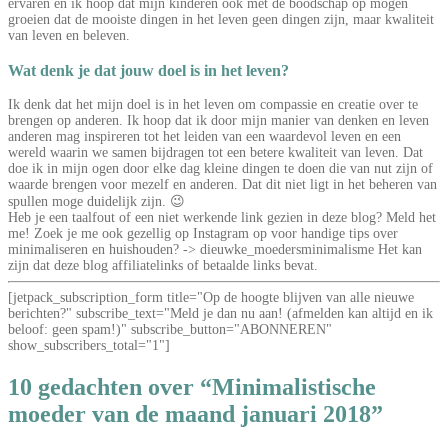
ervaren en ik hoop dat mijn kinderen ook met de boodschap op mogen
groeien dat de mooiste dingen in het leven geen dingen zijn, maar kwaliteit
van leven en beleven.
Wat denk je dat jouw doel is in het leven?
Ik denk dat het mijn doel is in het leven om compassie en creatie over te
brengen op anderen. Ik hoop dat ik door mijn manier van denken en leven
anderen mag inspireren tot het leiden van een waardevol leven en een
wereld waarin we samen bijdragen tot een betere kwaliteit van leven. Dat
doe ik in mijn ogen door elke dag kleine dingen te doen die van nut zijn of
waarde brengen voor mezelf en anderen. Dat dit niet ligt in het beheren van
spullen moge duidelijk zijn. 😉
Heb je een taalfout of een niet werkende link gezien in deze blog? Meld het
me! Zoek je me ook gezellig op Instagram op voor handige tips over
minimaliseren en huishouden? -> dieuwke_moedersminimalisme Het kan
zijn dat deze blog affiliatelinks of betaalde links bevat.
[jetpack_subscription_form title="Op de hoogte blijven van alle nieuwe
berichten?" subscribe_text="Meld je dan nu aan! (afmelden kan altijd en ik
beloof: geen spam!)" subscribe_button="ABONNEREN"
show_subscribers_total="1"]
10 gedachten over “Minimalistische
moeder van de maand januari 2018”