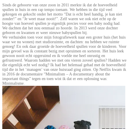
Sinds de geboorte van onze zoon in 2011 merkte ik dat de hoeveelheid
spullen in huis in een rap tempo toenam. We hebben in die tijd veel
gekregen en gekocht onder het motto “Dat is echt heel handig, je kan niet
zonder!” en “Je weet maar nooit!”. Zelf waren we ook niet echt op de
hoogte van hoeveel spullen je eigenlijk precies voor een baby nodig had.
We dachten dat het nou eenmaal zo hoorde. In 2013 werd onze dochter
geboren en kwamen er weer nieuwe babyspullen bij.
We verhuisden toen voor mijn fotografiewerk naar een groter huis (het huis
waar we nu wonen) met studioruimte, en dachten: nu hebben we ruimte
genoeg! En ook daar groeide de hoeveelheid spullen voor de kinderen. Voor
mijn gevoel was ik constant bezig met opruimen en sorteren. Het huis leek
gewoon nooit echt opgeruimd en ik voelde me heel onrustig en
gefrustreerd. Waarom hadden we met ons vieren zoveel spullen? Hadden we
die eigenlijk echt wel nodig? Ik had het helemaal gehad met de hoeveelheid
tijd die in het ‘managen’ van onze huisraad ging zitten. Op Netflix kwam ik
in 2016 de documentaire “Minimalism – A documentary about the
important things” tegen en toen wist ik dat er een oplossing was:
Minimalisme.