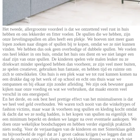
Het tweede, allergrootste voordeel is dat we ontzettend veel rust in huis
hebben en ons lekkerder en fitter voelen. De spullen die we hebben, zijn
onze lievelingsspullen en alles heeft een plekje. We hoeven niet meer gaan
lopen zoeken naar dingen of spullen bij te kopen, omdat we ze niet kunnen
vinden. We hebben dus ook geen overbodige of dubbele spullen. We voelen
ons heel lekker in ons huis, omdat het huis ons dient en we niet langer een
slaaf zijn van onze spullen. De kinderen spelen vele malen leuker nu ze
driekwart minder speelgoed hebben dan voorheen; ze zijn veel meer buiten,
ze spelen creatiever, gebruiken hun fantasie, en hebben tijd en ruimte om
zich te ontwikkelen. Ons huis is een plek waar we tot rust kunnen komen na
een drukke dag op het werk of op school en echt ons thuis waar we
ontspannen en bij elkaar zijn zonder afleiding. We zijn ook bewuster gaan
kijken naar onze voeding en wat we verbruiken, dat maakt enorm veel
verschil in ons energiepeil.
En het derde, en ook best heel prettige effect van het minimaliseren is dat
we heel veel geld overhouden. We waren toch nooit van die winkeltypes of
fashion victims, maar waar ik voorheen nog spullen en kleding kocht omdat
ik dacht dat we ze nodig hadden, is het kopen van spullen nu eigenlijk tot
een minimum beperkt en denken we langer na over eventuele aankopen. We
doen onze wekelijkse boodschappen en hebben verder eigenlijk praktisch
niets nodig. Voor de verjaardagen van de kinderen en met Sinterklaas geldt
nu bijvoorbeeld de regel dat ze 1 groot cadeau krijgen (we leggen dan uit
met de opa’s en oma’s) in plaats van tig kleinere dingen waar ze toch niet