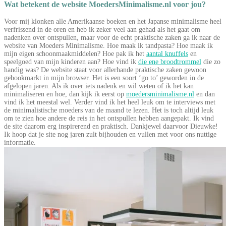
Wat betekent de website MoedersMinimalisme.nl voor jou?
Voor mij klonken alle Amerikaanse boeken en het Japanse minimalisme heel
verfrissend in de oren en heb ik zeker veel aan gehad als het gaat om
nadenken over ontspullen, maar voor de echt praktische zaken ga ik naar de
website van Moeders Minimalisme. Hoe maak ik tandpasta? Hoe maak ik
mijn eigen schoonmaakmiddelen? Hoe pak ik het
aantal knuffels
en
speelgoed van mijn kinderen aan? Hoe vind ik
die ene broodtrommel
die zo
handig was? De website staat voor allerhande praktische zaken gewoon
gebookmarkt in mijn browser. Het is een soort ‘go to’ geworden in de
afgelopen jaren. Als ik over iets nadenk en wil weten of ik het kan
minimaliseren en hoe, dan kijk ik eerst op
moedersminimalisme.nl
en dan
vind ik het meestal wel. Verder vind ik het heel leuk om te interviews met
de minimalistische moeders van de maand te lezen. Het is toch altijd leuk
om te zien hoe andere de reis in het ontspullen hebben aangepakt. Ik vind
de site daarom erg inspirerend en praktisch. Dankjewel daarvoor Dieuwke!
Ik hoop dat je site nog jaren zult bijhouden en vullen met voor ons nuttige
informatie.