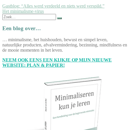
Bericht
Gastblog: “Alles werd verdeeld en niets werd verspild.”
Het minimalisme-virus
navigatie
Zoek
naar:
Een blog over…
… minimalisme, het huishouden, bewust en simpel leven,
natuurlijke producten, afvalvermindering, bezinning, mindfulness en
de mooie momenten in het leven.
NEEM OOK EENS EEN KIJKJE OP MIJN NIEUWE
WEBSITE: PLAN & PAPIER!