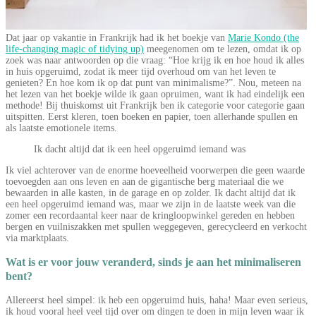
Dat jaar op vakantie in Frankrijk had ik het boekje van
Marie Kondo (the
life-changing magic of tidying up)
meegenomen om te lezen, omdat ik op
zoek was naar antwoorden op die vraag: “Hoe krijg ik en hoe houd ik alles
in huis opgeruimd, zodat ik meer tijd overhoud om van het leven te
genieten? En hoe kom ik op dat punt van minimalisme?”. Nou, meteen na
het lezen van het boekje wilde ik gaan opruimen, want ik had eindelijk een
methode! Bij thuiskomst uit Frankrijk ben ik categorie voor categorie gaan
uitspitten. Eerst kleren, toen boeken en papier, toen allerhande spullen en
als laatste emotionele items.
Ik dacht altijd dat ik een heel opgeruimd iemand was
Ik viel achterover van de enorme hoeveelheid voorwerpen die geen waarde
toevoegden aan ons leven en aan de gigantische berg materiaal die we
bewaarden in alle kasten, in de garage en op zolder. Ik dacht altijd dat ik
een heel opgeruimd iemand was, maar we zijn in de laatste week van die
zomer een recordaantal keer naar de kringloopwinkel gereden en hebben
bergen en vuilniszakken met spullen weggegeven, gerecycleerd en verkocht
via marktplaats.
Wat is er voor jouw veranderd, sinds je aan het minimaliseren
bent?
Allereerst heel simpel: ik heb een opgeruimd huis, haha! Maar even serieus,
ik houd vooral heel veel tijd over om dingen te doen in mijn leven waar ik