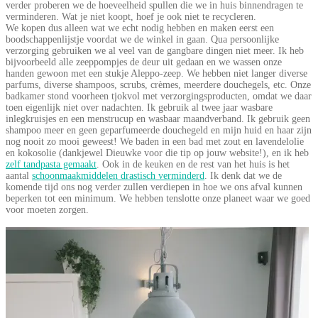
verder proberen we de hoeveelheid spullen die we in huis binnendragen te
verminderen. Wat je niet koopt, hoef je ook niet te recycleren.
We kopen dus alleen wat we echt nodig hebben en maken eerst een
boodschappenlijstje voordat we de winkel in gaan. Qua persoonlijke
verzorging gebruiken we al veel van de gangbare dingen niet meer. Ik heb
bijvoorbeeld alle zeeppompjes de deur uit gedaan en we wassen onze
handen gewoon met een stukje Aleppo-zeep. We hebben niet langer diverse
parfums, diverse shampoos, scrubs, crèmes, meerdere douchegels, etc. Onze
badkamer stond voorheen tjokvol met verzorgingsproducten, omdat we daar
toen eigenlijk niet over nadachten. Ik gebruik al twee jaar wasbare
inlegkruisjes en een menstrucup en wasbaar maandverband. Ik gebruik geen
shampoo meer en geen geparfumeerde douchegeld en mijn huid en haar zijn
nog nooit zo mooi geweest! We baden in een bad met zout en lavendelolie
en kokosolie (dankjewel Dieuwke voor die tip op jouw website!), en ik heb
zelf tandpasta gemaakt
. Ook in de keuken en de rest van het huis is het
aantal
schoonmaakmiddelen drastisch verminderd
. Ik denk dat we de
komende tijd ons nog verder zullen verdiepen in hoe we ons afval kunnen
beperken tot een minimum. We hebben tenslotte onze planeet waar we goed
voor moeten zorgen.