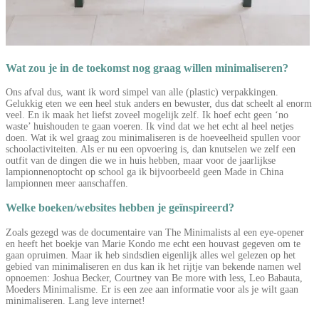
Wat zou je in de toekomst nog graag willen minimaliseren?
Ons afval dus, want ik word simpel van alle (plastic) verpakkingen.
Gelukkig eten we een heel stuk anders en bewuster, dus dat scheelt al enorm
veel. En ik maak het liefst zoveel mogelijk zelf. Ik hoef echt geen ‘no
waste’ huishouden te gaan voeren. Ik vind dat we het echt al heel netjes
doen. Wat ik wel graag zou minimaliseren is de hoeveelheid spullen voor
schoolactiviteiten. Als er nu een opvoering is, dan knutselen we zelf een
outfit van de dingen die we in huis hebben, maar voor de jaarlijkse
lampionnenoptocht op school ga ik bijvoorbeeld geen Made in China
lampionnen meer aanschaffen.
Welke boeken/websites hebben je geïnspireerd?
Zoals gezegd was de documentaire van The Minimalists al een eye-opener
en heeft het boekje van Marie Kondo me echt een houvast gegeven om te
gaan opruimen. Maar ik heb sindsdien eigenlijk alles wel gelezen op het
gebied van minimaliseren en dus kan ik het rijtje van bekende namen wel
opnoemen: Joshua Becker, Courtney van Be more with less, Leo Babauta,
Moeders Minimalisme. Er is een zee aan informatie voor als je wilt gaan
minimaliseren. Lang leve internet!