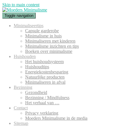
Skip to main content
Toggle navigation
Minimaliseertips
Capsule garderobe
Minimalisme in huis
Minimaliseren met kinderen
Minimalisme inzichten en tips
Boeken over minimalisme
Huishouden
Het huishoudsysteem
Huishoudtips
Energiekostenbesparing
Natuurlijke producten
Minimaliseren in afval
Bezinning
Gezondheid
Bezinning / Mindfulness
Het verhaal van …
Contact
Privacy verklaring
Moeders Minimalisme in de media
Sitemap