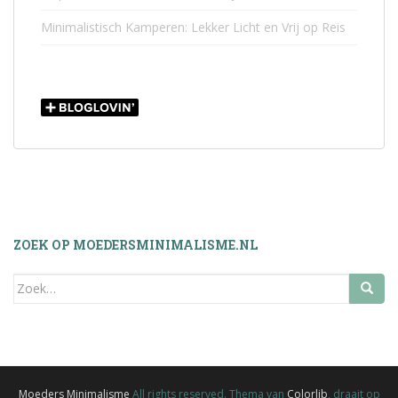
Minimalistisch Kamperen: Lekker Licht en Vrij op Reis
ZOEK OP MOEDERSMINIMALISME.NL
Zoek
naar:
Moeders Minimalisme
All rights reserved. Thema van
Colorlib
, draait op