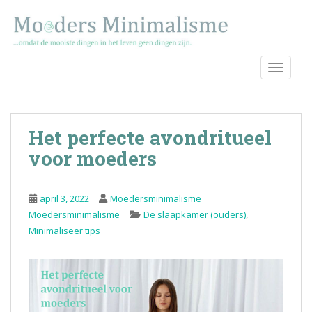
S
k
i
p
TOGGLE
t
o
m
a
Het perfecte avondritueel
i
n
voor moeders
c
o
april 3, 2022
Moedersminimalisme
n
,
Moedersminimalisme
De slaapkamer (ouders)
t
Minimaliseer tips
e
n
t