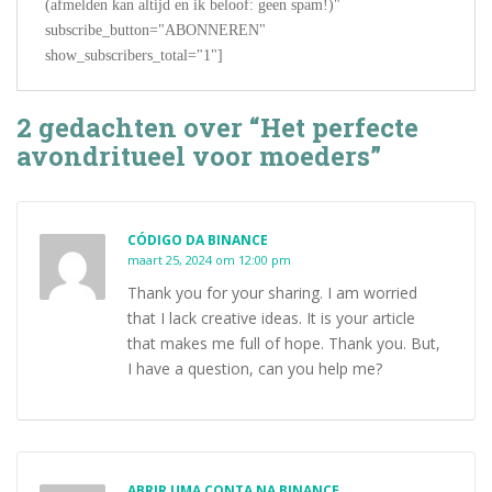
(afmelden kan altijd en ik beloof: geen spam!)"
subscribe_button="ABONNEREN"
show_subscribers_total="1"]
2 gedachten over “Het perfecte
avondritueel voor moeders”
CÓDIGO DA BINANCE
maart 25, 2024 om 12:00 pm
Thank you for your sharing. I am worried
that I lack creative ideas. It is your article
that makes me full of hope. Thank you. But,
I have a question, can you help me?
ABRIR UMA CONTA NA BINANCE