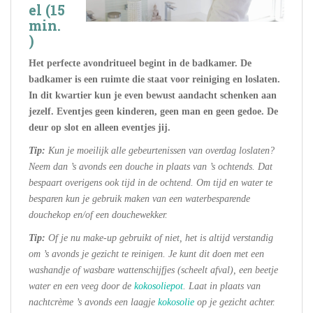
el
(15
min.
)
Het perfecte avondritueel begint in de badkamer. De
badkamer is een ruimte die staat voor reiniging en loslaten.
In dit kwartier kun je even bewust aandacht schenken aan
jezelf. Eventjes geen kinderen, geen man en geen gedoe. De
deur op slot en alleen eventjes jij.
Tip:
Kun je moeilijk alle gebeurtenissen van overdag loslaten?
Neem dan ’s avonds een douche in plaats van ’s ochtends. Dat
bespaart overigens ook tijd in de ochtend. Om tijd en water te
besparen kun je gebruik maken van een waterbesparende
douchekop en/of een douchewekker.
Tip:
Of je nu make-up gebruikt of niet, het is altijd verstandig
om ’s avonds je gezicht te reinigen. Je kunt dit doen met een
washandje of wasbare wattenschijfjes (scheelt afval), een beetje
water en een veeg door de
kokosoliepot
. Laat in plaats van
nachtcrème ’s avonds een laagje
kokosolie
op je gezicht achter.