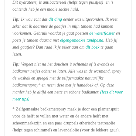
Dit hydrateert, is antibacterieel (helpt tegen puistjes) en ’s
ochtends heb je een mooie zachte huid.
Tip:
Ik wou echt dat
dit ding
eerder was uitgevonden. Ik weet
zeker dat ik daarmee de gaatjes in mijn tanden had kunnen
voorkomen. Gebruik voordat je gaat poetsen
de waterflosser
en
poets je tanden daarna met
eigengemaakte tandpasta
. Heb jij
snel gaatjes? Dan raad ik je zeker aan om
dit boek
te gaan
lezen.
Tip:
Vergeet niet na het douchen ’s ochtends of ’s avonds de
badkamer netjes achter te laten. Alle was in de wasmand, spray
de wasbak en spiegel met de zelfgemaakte natuurlijke
badkamerspray* en neem deze met je handdoek af. Op deze
manier heb je altijd een nette en schone badkamer.
(lees dit voor
meer tips)
* Zelfgemaakte badkamerspray maak je door een plantenspuit
voor de helft te vullen met water en de andere helft met
schoonmaakazijn en een paar druppels etherische teatreaolie
(helpt tegen schimmel) en lavendelolie (voor de lekkere geur).