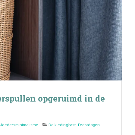
rspullen opgeruimd in de
,
Moedersminimalisme
De kledingkast
Feestdagen