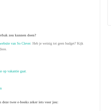
merbak zou kunnen doen?
website van So Clever
. Heb je weinig tot geen budget? Kijk
doos.
je op vakantie gaat.
an
 deze twee e-books zeker iets voor jou: