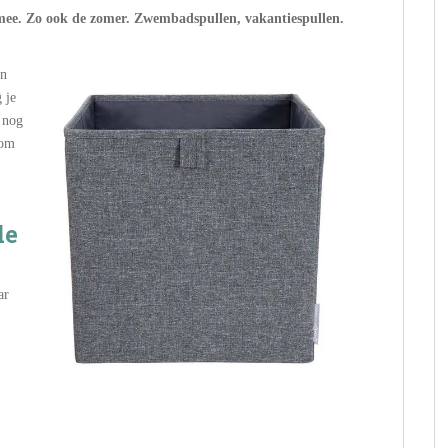
h mee. Zo ook de zomer. Zwembadspullen, vakantiespullen.
an
 je
r nog
 om
de
ar