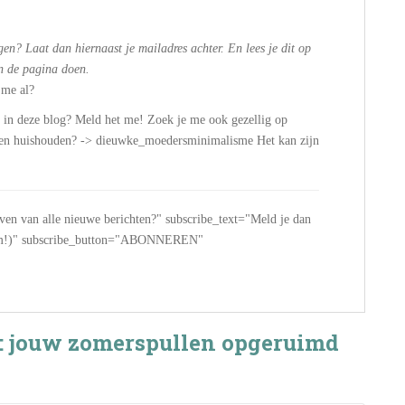
en? Laat dan hiernaast je mailadres achter. En lees je dit op
n de pagina doen.
 me al?
n in deze blog? Meld het me! Zoek je me ook gezellig op
n en huishouden? -> dieuwke_moedersminimalisme Het kan zijn
jven van alle nieuwe berichten?" subscribe_text="Meld je dan
 spam!)" subscribe_button="ABONNEREN"
p: jouw zomerspullen opgeruimd