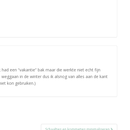
k had een “vakantie” bak maar die werkte niet echt fijn
eggaan in de winter dus ik alsnog van alles aan de kant
iet kon gebruiken.)
Schaaltjes en kommetjes minimaliseren