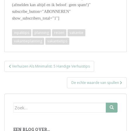
(afmelden kan altijd en ik beloof: geen spam!)"
subscribe_button="ABONNEREN"
show_subscribers_total="1"]
inpaktips
planning
reizen
vakantie
vakantieplanning
vakantietips
Bericht
Verhuizen Als Minimalist: 5 Handige Verhuistips
navigatie
De echte waarde van spullen
Zoek
naar:
EEN BLOG OVER…