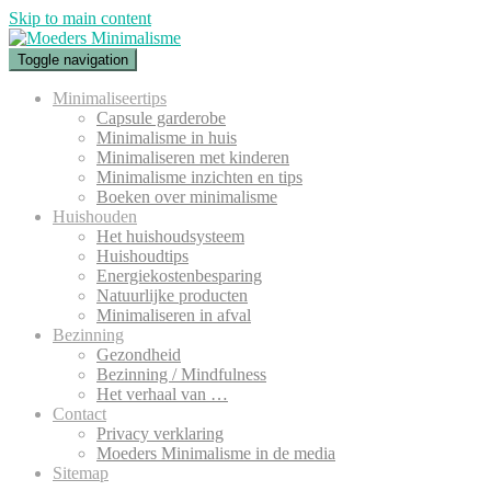
Skip to main content
Toggle navigation
Minimaliseertips
Capsule garderobe
Minimalisme in huis
Minimaliseren met kinderen
Minimalisme inzichten en tips
Boeken over minimalisme
Huishouden
Het huishoudsysteem
Huishoudtips
Energiekostenbesparing
Natuurlijke producten
Minimaliseren in afval
Bezinning
Gezondheid
Bezinning / Mindfulness
Het verhaal van …
Contact
Privacy verklaring
Moeders Minimalisme in de media
Sitemap