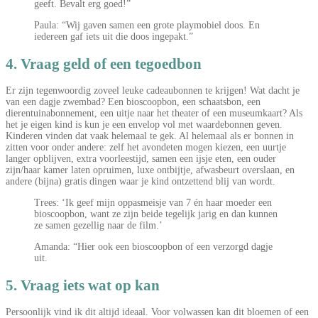
geeft. Bevalt erg goed!”
Paula: “Wij gaven samen een grote playmobiel doos. En
iedereen gaf iets uit die doos ingepakt.”
4. Vraag geld of een tegoedbon
Er zijn tegenwoordig zoveel leuke cadeaubonnen te krijgen! Wat dacht je
van een dagje zwembad? Een bioscoopbon, een schaatsbon, een
dierentuinabonnement, een uitje naar het theater of een museumkaart? Als
het je eigen kind is kun je een envelop vol met waardebonnen geven.
Kinderen vinden dat vaak helemaal te gek. Al helemaal als er bonnen in
zitten voor onder andere: zelf het avondeten mogen kiezen, een uurtje
langer opblijven, extra voorleestijd, samen een ijsje eten, een ouder
zijn/haar kamer laten opruimen, luxe ontbijtje, afwasbeurt overslaan, en
andere (bijna) gratis dingen waar je kind ontzettend blij van wordt.
Trees: ‘Ik geef mijn oppasmeisje van 7 én haar moeder een
bioscoopbon, want ze zijn beide tegelijk jarig en dan kunnen
ze samen gezellig naar de film.’
Amanda: “Hier ook een bioscoopbon of een verzorgd dagje
uit.
5. Vraag iets wat op kan
Persoonlijk vind ik dit altijd ideaal. Voor volwassen kan dit bloemen of een