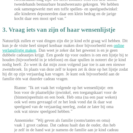
tweedehands bestuurbare brandweerauto gekregen. We hebben
ook samengewerkt met een toffe spellen- en speelgoedwinkel:
alle kinderen deponeerden daar een klein bedrag en de jarige
kocht daar een mooi spel van.”
3. Vraag iets van zijn of haar wensenlijstje
Natuurlijk zullen er vast dingen zijn die je kind echt graag wil hebben. Dit
kun je de visite heel simpel kenbaar maken door bijvoorbeeld een
online
verlanglijstje maken
. Dan weet je zeker dat het gewenst is en je geen
dubbele cadeautjes krijgt. Een goede tip voor ouders is om een lijstje bij te
houden (bijvoorbeeld in je telefoon) en daar spullen in noteert die je kind
nodig heeft. Zo weet ik dat mijn zoon volgend jaar toe is aan een nieuwe
zwembroek. In plaats van deze zelf te kopen zet ik deze op het lijstje zodat
hij dit op zijn verjaardag kan vragen. Je kunt ook bijvoorbeeld aan de
familie één wat duurder cadeau vragen.
Rianne: “Ik zet vaak het volgende op het wensenlijstje: een
bon voor de plaatselijke ijswinkel, een toegangskaart voor de
(binnen)speeltuin en een boek. Heb oma (na een paar weken)
ook wel eens gevraagd of ze het leuk vond dat ik daar wat
speelgoed van de verjaardag neerleg, zodat ze later bij oma
ook wat nieuw speelgoed hebben.”
Annemieke: “Wij geven als familie (ooms/tantes en oma)
vaak 1 groot cadeau. Dat cadeau haalt dan de ouder, dus heb
je zelf in de hand wat je namens de familie aan je kind cadeau