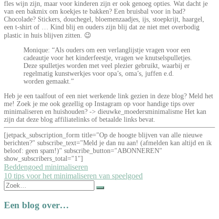
fles wijn zijn, maar voor kinderen zijn er ook genoeg opties. Wat dacht je
van een bakmix om koekjes te bakken? Een bruisbal voor in bad?
Chocolade? Stickers, douchegel, bloemenzaadjes, ijs, stoepkrijt, haargel,
een t-shirt of … Kind blij en ouders zijn blij dat ze niet met overbodig
plastic in huis blijven zitten. 😉
Monique: “Als ouders om een verlanglijstje vragen voor een
cadeautje voor het kinderfeestje, vragen we knutselspulletjes.
Deze spulletjes worden met veel plezier gebruikt, waarbij er
regelmatig kunstwerkjes voor opa’s, oma’s, juffen e.d.
worden gemaakt.”
Heb je een taalfout of een niet werkende link gezien in deze blog? Meld het
me! Zoek je me ook gezellig op Instagram op voor handige tips over
minimaliseren en huishouden? -> dieuwke_moedersminimalisme Het kan
zijn dat deze blog affiliatelinks of betaalde links bevat.
[jetpack_subscription_form title="Op de hoogte blijven van alle nieuwe
berichten?" subscribe_text="Meld je dan nu aan! (afmelden kan altijd en ik
beloof: geen spam!)" subscribe_button="ABONNEREN"
show_subscribers_total="1"]
Bericht
Beddengoed minimaliseren
10 tips voor het minimaliseren van speelgoed
navigatie
Zoek
naar:
Een blog over…