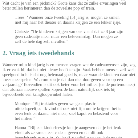
Wat dacht je van een picknick? Grote kans dat ze zulke ervaringen veel
beter zullen herinneren dan de zoveelste pop of trein.
Trees: ‘Wanneer onze tweeling (5) jarig is, mogen ze samen
met mij naar het theater en daarna krijgen ze een lekker ijsje.’
Chrissie: “De kinderen krijgen van ons vanaf dat ze 8 jaar zijn
geen cadeautje meer maar een belevenisdag. Dan mogen ze
zelf de hele dag zelf invullen.”
2. Vraag iets tweedehands
Wanneer mijn kind jarig is en mensen vragen wat de cadeauwensen zijn, zeg
ik er vaak bij dat het niet nieuw hoeft te zijn. Vaak hebben mensen zelf wel
speelgoed in huis dat nog helemaal goed is, maar waar de kinderen daar niet
meer mee spelen. Waarom zou je dat dan niet doorgeven voor op een
verjaardag? Bovendien is dit ook beter voor het milieu (en de portemonnee)
dan alsmaar nieuwe spullen kopen. Je kunt natuurlijk ook iets bij
bijvoorbeeld een kringloopwinkel halen.
Monique: “Bij traktaties geven we geen plastic
uitdeelspeeltjes. Ik vind dit ook niet fijn om te krijgen: het is
even leuk en daarna niet meer, snel kapot en belastend voor
het milieu.”
Hanna: “Bij een kinderfeestje kun je aangeven dat je het leuk
vindt als ze samen een cadeau geven en dat dit ook
tweedehands mag zijn. Zo heeft zoonlief eens een hele mooie