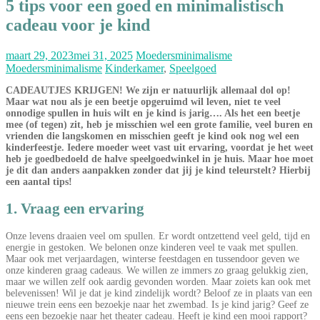
5 tips voor een goed en minimalistisch
cadeau voor je kind
maart 29, 2023
mei 31, 2025
Moedersminimalisme
Moedersminimalisme
Kinderkamer
,
Speelgoed
CADEAUTJES KRIJGEN! We zijn er natuurlijk allemaal dol op!
Maar wat nou als je een beetje opgeruimd wil leven, niet te veel
onnodige spullen in huis wilt en je kind is jarig…. Als het een beetje
mee (of tegen) zit, heb je misschien wel een grote familie, veel buren en
vrienden die langskomen en misschien geeft je kind ook nog wel een
kinderfeestje. Iedere moeder weet vast uit ervaring, voordat je het weet
heb je goedbedoeld de halve speelgoedwinkel in je huis. Maar hoe moet
je dit dan anders aanpakken zonder dat jij je kind teleurstelt? Hierbij
een aantal tips!
1. Vraag een ervaring
Onze levens draaien veel om spullen. Er wordt ontzettend veel geld, tijd en
energie in gestoken. We belonen onze kinderen veel te vaak met spullen.
Maar ook met verjaardagen, winterse feestdagen en tussendoor geven we
onze kinderen graag cadeaus. We willen ze immers zo graag gelukkig zien,
maar we willen zelf ook aardig gevonden worden. Maar zoiets kan ook met
belevenissen! Wil je dat je kind zindelijk wordt? Beloof ze in plaats van een
nieuwe trein eens een bezoekje naar het zwembad. Is je kind jarig? Geef ze
eens een bezoekje naar het theater cadeau. Heeft je kind een mooi rapport?