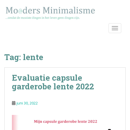
S
k
i
p
TOGGLE
t
o
m
a
Tag:
lente
i
n
c
Evaluatie capsule
o
n
garderobe lente 2022
t
e
juni 30, 2022
n
t