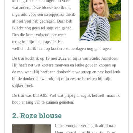
kledingstukken heb ingeruild voor
wat anders. Deze blouse heb ik dus
ingeruild voor een streepjestrui die ik
al heel veel heb gedragen. Daar heb
ik echt nog geen tel spijt van gehad.
Dus die komt volgend jaar weer
terug in mijn lentecapsule. En
wellicht dat ik hem op koudere zomerdagen nog ga dragen.
De trui kocht ik op 19 mei 2022 en hij is van Studio Anneloes.
Hij heeft net wat kortere mouwen en leuke gouden knopen op
de mouwen. Hij heeft een donkerblauwe streep en past heel leuk
bij de donkerblauwe rok, bij mijn zwarte broek en bij mijn
spijkerbroek.
De trui was
€
119,95. Wel wat prijzig al zeg ik het zelf, maar ik
hoop er lang van te kunnen genieten.
2. Roze blouse
In het voorjaar verlang ik altijd naar
kleur, vooral naar dit kleurtje. Deze