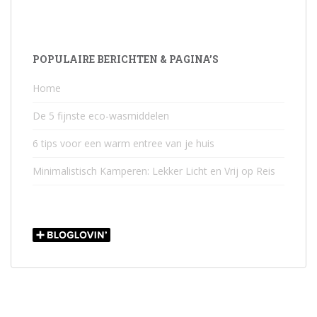
POPULAIRE BERICHTEN & PAGINA’S
Home
De 5 fijnste eco-wasmiddelen
6 tips voor een warm entree van je huis
Minimalistisch Kamperen: Lekker Licht en Vrij op Reis