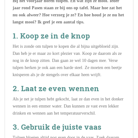
Bij het voorjaar horen tulpen. En wat zijn ze mooi. Ieder
jaar rond Pasen staan ze bij ons op tafel. Maar hoe zat het
nu ook alweer? Hoe verzorg je ze? En hoe houd je ze nu het
langst mooi? Ik geef je een aantal tips.
1. Koop ze in de knop
Het is zonde om tulpen te kopen die al bijna uitgebloeid zijn.
Dan heb je er maar zo kort plezier van. Koop ze daarom als ze
nog in de knop zitten. Dan gaan ze wel 10 dagen mee. Verse
tulpen herken je ook aan een harde steel. Ze moeten een beetje
knisperen als je de stengels over elkaar heen wrijft.
2. Laat ze even wennen
Als je net je tulpen hebt gekocht, laat ze dan even in het donker
wennen in een emmer water. Dan kunnen ze vast even lekker
drinken en wennen aan het temperatuurverschil.
3. Gebruik de juiste vaas
Tulpen bloeien altijd nog even door in de vaas. Zoek daarom