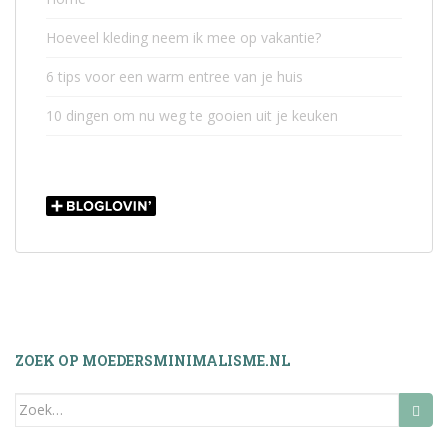
Hoeveel kleding neem ik mee op vakantie?
6 tips voor een warm entree van je huis
10 dingen om nu weg te gooien uit je keuken
ZOEK OP MOEDERSMINIMALISME.NL
Zoek
naar: