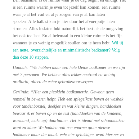
Een badkamer is de ruimte waar je de dag begint en eindigt. Het
is een ruimte waarin je even tot jezelf kan komen, een ruimte
waar je al het vuil en al je zorgen van je af kan laten
spoelen. Alle ballast kun je hier door het afvoerputje laten
stromen. Alles loslaten lukt natuurlijk het best als de omgeving
het ook toe laat. En al helemaal in een kleine ruimte is het fijn
wanneer je zo weinig mogelijk spullen om je heen hebt.
Wil jij
een nette, overzichtelijke en minimalistische badkamer? Volg
dan deze 10 stappen.
Hannah: “We hebben maar een hele kleine badkamer en we zijn
met 7 personen. We hebben alles lekker neutraal en weinig
prullaria, alleen de echte gebruiksvoorwerpen.
Gerlinde: “Hier een piepklein badkamertje. Gewoon geen
rommel in bewaren helpt. Heb een spiegelkast boven de wasbak
voor tandenborstel, doekjes en wat kleine dingen, handdoeken
bewaar ik er boven op en de rest (handdoeken van de kinderen,
wasmand, make up) daarbuiten. Het is ideaal met schoonmaken
want zo klaar. We hadden ooit een enorme grote nieuwe
badkamer maar dat maakt echt niet gelukkiger, word hier net zo