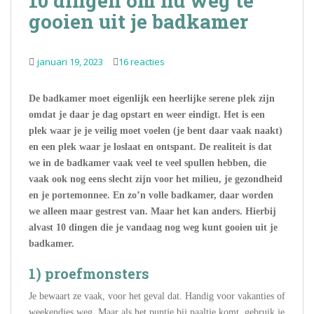
10 dingen om nu weg te
gooien uit je badkamer
januari 19, 2023
16 reacties
De badkamer moet eigenlijk een heerlijke serene plek zijn
omdat je daar je dag opstart en weer eindigt. Het is een
plek waar je je veilig moet voelen (je bent daar vaak naakt)
en een plek waar je loslaat en ontspant. De realiteit is dat
we in de badkamer vaak veel te veel spullen hebben, die
vaak ook nog eens slecht zijn voor het milieu, je gezondheid
en je portemonnee. En zo’n volle badkamer, daar worden
we alleen maar gestrest van. Maar het kan anders. Hierbij
alvast 10 dingen die je vandaag nog weg kunt gooien uit je
badkamer.
1) proefmonsters
Je bewaart ze vaak, voor het geval dat. Handig voor vakanties of
weekendjes weg. Maar als het puntje bij paaltje komt, gebruik je