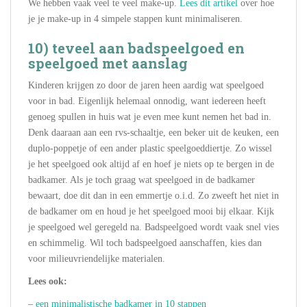
We hebben vaak veel te veel make-up.
Lees dit artikel
over hoe
je je make-up in 4 simpele stappen kunt minimaliseren.
10) teveel aan badspeelgoed en
speelgoed met aanslag
Kinderen krijgen zo door de jaren heen aardig wat speelgoed
voor in bad. Eigenlijk helemaal onnodig, want iedereen heeft
genoeg spullen in huis wat je even mee kunt nemen het bad in.
Denk daaraan aan een rvs-schaaltje, een beker uit de keuken, een
duplo-poppetje of een ander plastic speelgoeddiertje. Zo wissel
je het speelgoed ook altijd af en hoef je niets op te bergen in de
badkamer. Als je toch graag wat speelgoed in de badkamer
bewaart, doe dit dan in een emmertje o.i.d. Zo zweeft het niet in
de badkamer om en houd je het speelgoed mooi bij elkaar. Kijk
je speelgoed wel geregeld na. Badspeelgoed wordt vaak snel vies
en schimmelig. Wil toch badspeelgoed aanschaffen, kies dan
voor milieuvriendelijke materialen.
Lees ook:
–
een minimalistische badkamer in 10 stappen