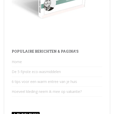
POPULAIRE BERICHTEN & PAGINA’S
Home
De 5 fijnste eco-wasmiddelen
6 tips voor een warm entree van je huis
Hoeveel kleding neem ik mee op vakantie?