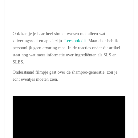
Ook kan je je haar heel simpel wassen met alleen wat
zuiveringszout en appelazijn.
Lees ook dit.
Maar daar heb ik
persoonlijk geen ervaring mee. In de reacties onder dit artikel
staat nog wat meer informatie over ingrediënten als SLS en
SLES.
Onderstaand filmpje gaat over de shampoo-generatie, zou je
echt eventjes moeten zien.