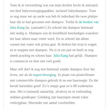
Toen ik in verwachting was van mijn dochter kocht ik uiteraard
een heel babyverzorgingspakket, inclusief babyshampoo. Toen
ze nog maar net op aarde was heb ik inderdaad die twee plukjes
haar dat ze had gewassen met shampoo. Totdat ik
de boeken van
Julia Kang
las. (aanrader!) Ze schreef dat shampoo helemaal
niet nodig is. Shampoo zou de hoofdhuid beschadigen waardoor
het haar alleen maar vetter werd. En ze schreef dat alleen
wassen met water ook prima gaat. Ik besloot het erop te wagen
en te stoppen met shampoo. Nu is ze zes jaar en heeft ze nog
steeds prachtig en schoon haar.
Julia Kang
had gelijk. Shampoo
is commercie en doet niet veel goeds.
Maar zelf durf ik nog niet helemaal zonder shampoo door het
leven, net als de
nopoo-beweging
. In plaats van plasticflessen
met commerciële shampoo gebruik ik nu een haarzeepje. En dat
bevalt hartstikke goed! Zo’n zeepje gaat zo’n 80 wasbeurten
mee. Het is (meestal) natuurlijk, afvalvrij en in verhouding
stukken goedkoper. Gelukkig zijn haarzepen steeds vaker
verkrijgbaar. Hieronder een aantal voorbeelden.