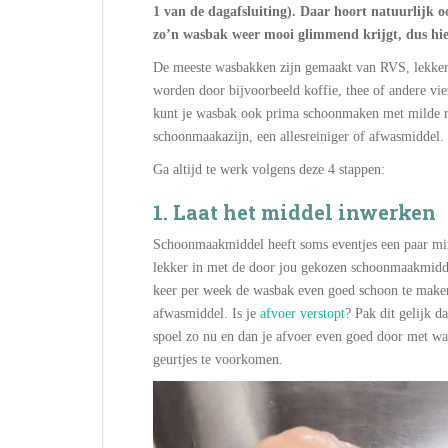
1 van de dagafsluiting). Daar hoort natuurlijk o
zo’n wasbak weer mooi glimmend krijgt, dus hier
De meeste wasbakken zijn gemaakt van RVS, lekker 
worden door bijvoorbeeld koffie, thee of andere vie
kunt je wasbak ook prima schoonmaken met milde re
schoonmaakazijn, een allesreiniger of afwasmiddel.
Ga altijd te werk volgens deze 4 stappen:
1. Laat het middel inwerken
Schoonmaakmiddel heeft soms eventjes een paar min
lekker in met de door jou gekozen schoonmaakmiddel.
keer per week de wasbak even goed schoon te make
afwasmiddel. Is je
afvoer verstopt
? Pak dit gelijk d
spoel zo nu en dan je afvoer even goed door met w
geurtjes te voorkomen.