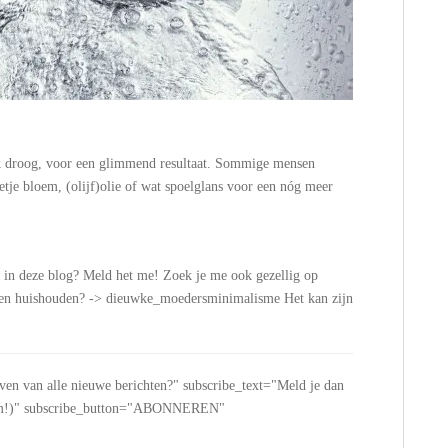
oek droog, voor een glimmend resultaat. Sommige mensen
etje bloem, (olijf)olie of wat spoelglans voor een nóg meer
n in deze blog? Meld het me! Zoek je me ook gezellig op
n en huishouden? -> dieuwke_moedersminimalisme Het kan zijn
jven van alle nieuwe berichten?" subscribe_text="Meld je dan
 spam!)" subscribe_button="ABONNEREN"