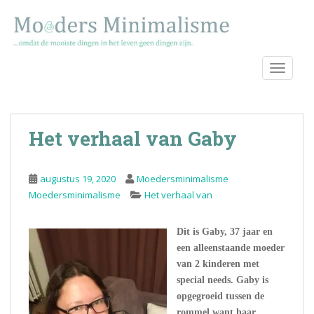
S
k
i
p
TOGGLE
t
o
m
a
Het verhaal van Gaby
i
n
c
augustus 19, 2020
Moedersminimalisme
o
Moedersminimalisme
Het verhaal van
n
t
Dit is Gaby, 37 jaar en
e
een alleenstaande moeder
n
van 2 kinderen met
t
special needs. Gaby is
opgegroeid tussen de
rommel want haar