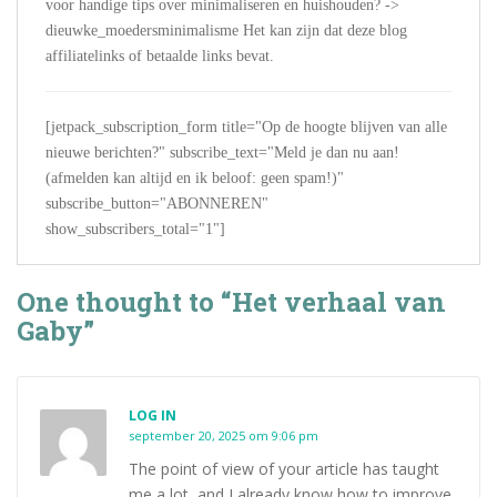
voor handige tips over minimaliseren en huishouden? ->
dieuwke_moedersminimalisme Het kan zijn dat deze blog
affiliatelinks of betaalde links bevat.
[jetpack_subscription_form title="Op de hoogte blijven van alle
nieuwe berichten?" subscribe_text="Meld je dan nu aan!
(afmelden kan altijd en ik beloof: geen spam!)"
subscribe_button="ABONNEREN"
show_subscribers_total="1"]
One thought to “Het verhaal van
Gaby”
LOG IN
september 20, 2025 om 9:06 pm
The point of view of your article has taught
me a lot, and I already know how to improve