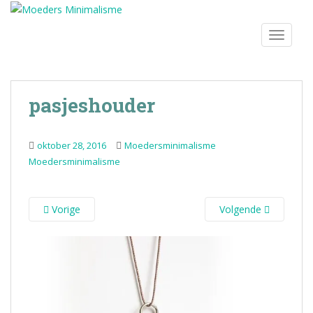
S
k
TOGGLE
i
p
t
o
pasjeshouder
m
a
i
oktober 28, 2016
Moedersminimalisme
n
Moedersminimalisme
c
o
n
Vorige
Volgende
t
e
n
t