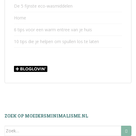
De 5 fijnste eco-wasmiddelen
Home
6 tips voor een warm entree van je huis
10 tips die je helpen om spullen los te laten
ZOEK OP MOEDERSMINIMALISME.NL
Zoek
naar: