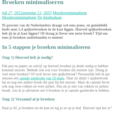
Broeken minimaliseren
juli 27, 2022
augustus 21, 2025
Moedersminimalisme
Moedersminimalisme
De kledingkast
95 procent van de Nederlanders draagt wel eens jeans, en gemiddeld
heeft men 5,4 spijkerbroeken in de kast liggen. Hoeveel spijkerbroeken
heb jij in je kast liggen? Of draag je liever een nette broek? Tijd om
eens je broeken onderhanden te nemen!
In 5 stappen je broeken minimaliseren
Stap 1)
Hoeveel heb je nodig?
Pak pen en papier en schrijf op hoeveel broeken jij denkt nodig te hebben
komend seizoen. Bedenk ook wat voor broeken dat moeten zijn. Draag je
veel nette broeken? Of toch liever een spijkerbroek? Persoonlijk heb ik per
seizoen een
capsule garderobe van 10 items
. Daar zit altijd 1 spijkerbroek
bij en nog een andere broek die past bij het seizoen. Maar de capsule bevat
ook nog twee rokken en twee jurken. Dus als je niet van rokken en jurken
houdt, zou ik je adviseren om 4 broeken in je capsule garderobe te hebben.
Stap 2)
Verzamel al je broeken
Haal je AL je broeken uit de kast en leg je ze op je bed. Hoeveel zijn het er?