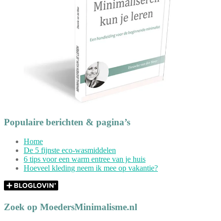
Populaire berichten & pagina’s
Home
De 5 fijnste eco-wasmiddelen
6 tips voor een warm entree van je huis
Hoeveel kleding neem ik mee op vakantie?
Zoek op MoedersMinimalisme.nl