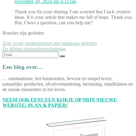
november 30, 2024 om 4:32 pm
Thank you for your sharing. I am worried that I lack creative
ideas. It is your article that makes me full of hope. Thank you.
But, I have a question, can you help me?
Reacties zijn gesloten.
Bericht
Zero waste tandenpoetsen met tandpasta tabletten
De alfabet-minimaliseerchallenge
navigatie
Zoek
naar:
Een blog over…
… minimalisme, het huishouden, bewust en simpel leven,
natuurlijke producten, afvalvermindering, bezinning, mindfulness en
de mooie momenten in het leven.
NEEM OOK EENS EEN KIJKJE OP MIJN NIEUWE
WEBSITE: PLAN & PAPIER!