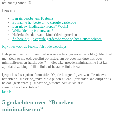
het handig vindt. 😉
Lees ook:
Een garderobe van 10 items
Zo haal je het beste uit je capsule garderobe
Een nieuw kledingstuk kopen? Wacht!
Welke kleding is duurzaam?
Nederlandse duurzame kinderkledingmerken
Zo bereid jij je capsule garderobe voor op het nieuwe seizoen
Kijk hier voor de leukste fairtrade webshops.
Heb je een taalfout of een niet werkende link gezien in deze blog? Meld het
me! Zoek je me ook gezellig op Instagram op voor handige tips over
minimaliseren en huishouden? -> dieuwke_moedersminimalisme Het kan
zijn dat deze blog affiliatelinks of betaalde links bevat.
[jetpack_subscription_form title="Op de hoogte blijven van alle nieuwe
berichten?" subscribe_text="Meld je dan nu aan! (afmelden kan altijd en ik
beloof: geen spam!)" subscribe_button="ABONNEREN"
show_subscribers_total="1"]
broek
5 gedachten over “Broeken
minimaliseren”