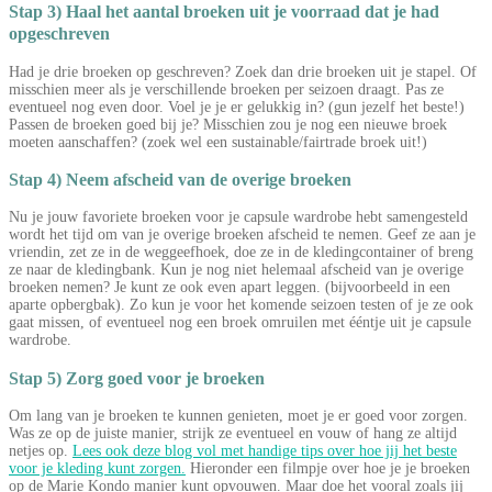
Stap 3)
Haal het aantal broeken uit je voorraad dat je had
opgeschreven
Had je drie broeken op geschreven? Zoek dan drie broeken uit je stapel. Of
misschien meer als je verschillende broeken per seizoen draagt. Pas ze
eventueel nog even door. Voel je je er gelukkig in? (gun jezelf het beste!)
Passen de broeken goed bij je? Misschien zou je nog een nieuwe broek
moeten aanschaffen? (zoek wel een sustainable/fairtrade broek uit!)
Stap 4)
Neem afscheid van de overige broeken
Nu je jouw favoriete broeken voor je capsule wardrobe hebt samengesteld
wordt het tijd om van je overige broeken afscheid te nemen. Geef ze aan je
vriendin, zet ze in de weggeefhoek, doe ze in de kledingcontainer of breng
ze naar de kledingbank. Kun je nog niet helemaal afscheid van je overige
broeken nemen? Je kunt ze ook even apart leggen. (bijvoorbeeld in een
aparte opbergbak). Zo kun je voor het komende seizoen testen of je ze ook
gaat missen, of eventueel nog een broek omruilen met ééntje uit je capsule
wardrobe.
Stap 5)
Zorg goed voor je broeken
Om lang van je broeken te kunnen genieten, moet je er goed voor zorgen.
Was ze op de juiste manier, strijk ze eventueel en vouw of hang ze altijd
netjes op.
Lees ook deze blog vol met handige tips over hoe jij het beste
voor je kleding kunt zorgen.
Hieronder een filmpje over hoe je je broeken
op de Marie Kondo manier kunt opvouwen. Maar doe het vooral zoals jij