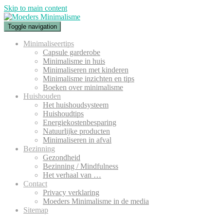
Skip to main content
Toggle navigation
Minimaliseertips
Capsule garderobe
Minimalisme in huis
Minimaliseren met kinderen
Minimalisme inzichten en tips
Boeken over minimalisme
Huishouden
Het huishoudsysteem
Huishoudtips
Energiekostenbesparing
Natuurlijke producten
Minimaliseren in afval
Bezinning
Gezondheid
Bezinning / Mindfulness
Het verhaal van …
Contact
Privacy verklaring
Moeders Minimalisme in de media
Sitemap