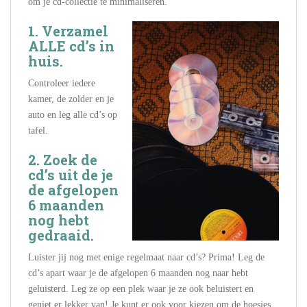
om je cd-collectie te minimaliseren.
1. Verzamel
ALLE cd’s in
huis.
Controleer iedere
kamer, de zolder en je
auto en leg alle cd’s op
tafel.
2. Zoek de
cd’s uit de je
de afgelopen
6 maanden
nog hebt
gedraaid.
Luister jij nog met enige regelmaat naar cd’s? Prima! Leg de
cd’s apart waar je de afgelopen 6 maanden nog naar hebt
geluisterd. Leg ze op een plek waar je ze ook beluistert en
geniet er lekker van! Je kunt er ook voor kiezen om de hoesjes