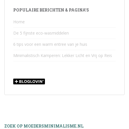
POPULAIRE BERICHTEN & PAGINA’S
Home
De 5 fijnste eco-wasmiddelen
6 tips voor een warm entree van je huis
Minimalistisch Kamperen: Lekker Licht en Vrij op Reis
ZOEK OP MOEDERSMINIMALISME.NL