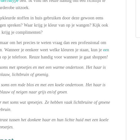
herfsttype
ben. Ik vind het reuze handig om een richtlijn te
arderobe uitzoek.
 gekleurde stoffen in huis gebruiken door deze gewoon eens
ogen spreken? Waar krijg je kleur van op je wangen? Kijk ook
n krijg je complimenten?
maar om het precies te weten vraag dan een professional om
jn. Wanneer je eenkeer weet welke kleuren je staan, kun je
een
 op je telefoon. Reuze handig voor wanneer je gaat shoppen!
soms met sproetjes en met een warme ondertoon. Het haar is
blauw, lichtbruin of groenig.
 soms een rode blos en met een koele ondertoon. Het haar is
blauw of neigen naar grijs en/of groen.
ur met soms wat sproetjes. Ze hebben vaak lichtbruine of groene
ebruin.
rast tussen het donkere haar en hun lichte huid met een koele
roetjes.