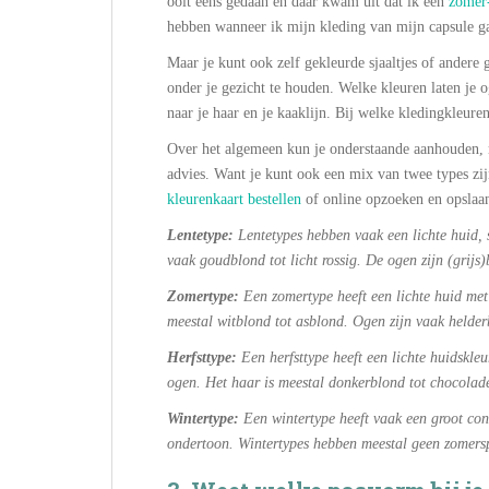
ooit eens gedaan en daar kwam uit dat ik een
zomer-
hebben wanneer ik mijn kleding van mijn capsule g
Maar je kunt ook zelf gekleurde sjaaltjes of andere
onder je gezicht te houden. Welke kleuren laten je 
naar je haar en je kaaklijn. Bij welke kledingkleure
Over het algemeen kun je onderstaande aanhouden, 
advies. Want je kunt ook een mix van twee types zi
kleurenkaart bestellen
of online opzoeken en opslaan
Lentetype:
Lentetypes hebben vaak een lichte huid, 
vaak goudblond tot licht rossig. De ogen zijn (grijs)
Zomertype:
Een zomertype heeft een lichte huid met
meestal witblond tot asblond. Ogen zijn vaak helder
Herfsttype:
Een herfsttype heeft een lichte huidskle
ogen. Het haar is meestal donkerblond tot chocolad
Wintertype:
Een wintertype heeft vaak een groot cont
ondertoon. Wintertypes hebben meestal geen zomersp