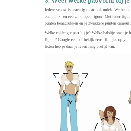
3. Weet welke pasvorm bij je
Iedere vrouw is prachtig maar ook uniek. We hebben
een plank- en een zandloper-figuur. Met ieder figuur
punten benadrukken en je zwakkere punten camoufler
Welke roklengte past bij je? Welke halslijn staat je
figuur? Google eens of bekijk eens filmpjes op you
letten heb je daar je leven lang profijt van.