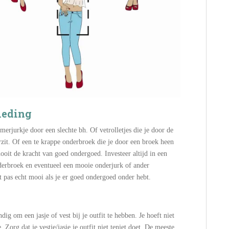
kleding
erjurkje door een slechte bh. Of vetrolletjes die je door de
rzit. Of een te krappe onderbroek die je door een broek heen
ooit de kracht van goed ondergoed. Investeer altijd in een
nderbroek en eventueel een mooie onderjurk of ander
t pas echt mooi als je er goed ondergoed onder hebt.
ig om een jasje of vest bij je outfit te hebben. Je hoeft niet
 Zorg dat je vestje/jasje je outfit niet teniet doet. De meeste