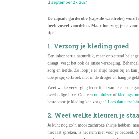
september 27, 2021
De capsule garderobe (capsule wardrobe) wordt s
heeft zoveel voordelen. Maar hoe zorg je er voor 
tips!
1. Verzorg je kleding goed
Een inkoppertje natuurlijk, maar ontzettend belangrij
draagt, vergt het ook de juiste verzorging. Behandel
zorg en liefde. Zo loop je er altijd netjes bij en ka
doe je spijkerbroek niet in de droger en hang je gekl
Weet welke verzorging ieder item van je capsule gar
overbodige luxe. Ook een
ontpluizer
of
kledingstom
beste voor je kleding kan zorgen?
Lees dan deze bl
2. Weet welke kleuren je sta
Je kunt nog zo’n mooi zachtroze shirtje hebben, maa
niet laat spreken, is het item niet voor je bedoeld.