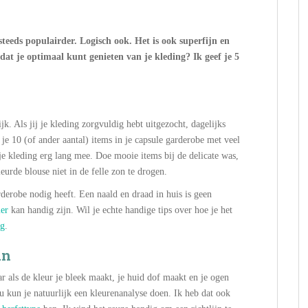
teeds populairder. Logisch ook. Het is ook superfijn en
dat je optimaal kunt genieten van je kleding? Ik geef je 5
k. Als jij je kleding zorgvuldig hebt uitgezocht, dagelijks
 je 10 (of ander aantal) items in je capsule garderobe met veel
n je kleding erg lang mee. Doe mooie items bij de delicate was,
eurde blouse niet in de felle zon te drogen.
derobe nodig heeft. Een naald en draad in huis is geen
er
kan handig zijn. Wil je echte handige tips over hoe je het
og
.
an
r als de kleur je bleek maakt, je huid dof maakt en je ogen
 Nu kun je natuurlijk een kleurenanalyse doen. Ik heb dat ook