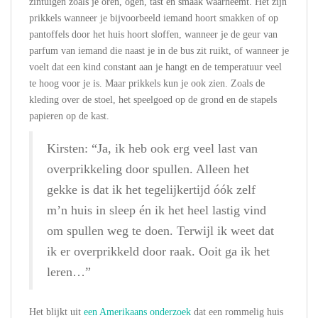
zintuigen zoals je oren, ogen, tast en smaak waarneemt. Het zijn
prikkels wanneer je bijvoorbeeld iemand hoort smakken of op
pantoffels door het huis hoort sloffen, wanneer je de geur van
parfum van iemand die naast je in de bus zit ruikt, of wanneer je
voelt dat een kind constant aan je hangt en de temperatuur veel
te hoog voor je is. Maar prikkels kun je ook zien. Zoals de
kleding over de stoel, het speelgoed op de grond en de stapels
papieren op de kast.
Kirsten: “Ja, ik heb ook erg veel last van
overprikkeling door spullen. Alleen het
gekke is dat ik het tegelijkertijd óók zelf
m’n huis in sleep én ik het heel lastig vind
om spullen weg te doen. Terwijl ik weet dat
ik er overprikkeld door raak. Ooit ga ik het
leren…”
Het blijkt uit
een Amerikaans onderzoek
dat een rommelig huis