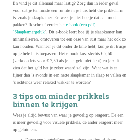
En vind je dit allemaal maar lastig? Zorg dan in ieder geval
voor dat je tenminste één ruimte in je huis hebt die prikkelarm
is, zoals je slaapkamer. En weet je niet hoe je dat aan moet
pakken? Ik schreef eerder het
e-book (een pdf)
‘Slaapkamergeluk
‘. Dit e-book leert hoe jij je slaapkamer kan
minimaliseren, omtoveren tot een oase van rust maar het ook zo
kan houden. Wanneer je dit onder de knie hebt, kun je dit trucje
op je hele huis toepassen. Het e-book kost slechts € 7,50.
(verkoop iets voor € 7,50 als je het geld niet hebt) en je zult
zien dat het geld het je zeker waard zal zijn. Want wat is er
fijner dan ’s avonds in een nette slaapkamer in slaap te vallen en
’s ochtends weer relaxed wakker te worden?
3 tips om minder prikkels
binnen te krijgen
Wees je altijd bewust van waar je gevoelig op reageert. De een
is meer gevoelig voor visuele prikkels, de ander reageert meer
op geluid enz.
Draag een koptelefoon met noicecanceling of draag