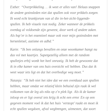
Esther: “Overprikkeling…. ik weet er alles van! Helaas snappen
de andere gezinsleden niet dat spullen ook voor prikkels zorgen.
Ik word echt krankjorum van al die in-het-zicht-liggende-
spullen. Ik heb visuele rust nodig. Zeker wanneer de prikkels
overdag al voldoende zijn geweest, door werk of andere zaken.
Als hsp’er is het essentieel maar ook voor mijn gezinsleden met
hersenletsel, autisme en adhd.”
Karin: “Ik ben onlangs bevallen en onze woonkamer hangt nu
dus vol met kaartjes. Supergezellig alleen met de random
spulletjes erbij wordt het heel onrustig. Ik heb de gewoonte dat
ik in elke kamer van ons huis overzicht wil hebben. Dus dat ik
weet waar iets ligt en dat het overbodige weg moet.”
Natanja: “Ik heb niet het idee dat we een overdaad aan spullen
hebben, maar omdat we relatief klein behuisd zijn raak ik wel
volkomen van de leg als niks op z’n plek ligt. Als ik de kamer
inloop en er ligt overal iets krijg ik echt een error. En op een
gegeven moment voel ik dat het huis ‘verstopt’ raakt en moet ik
echt spullen wegdoen, afval wegbrengen, uitmesten, dat soort