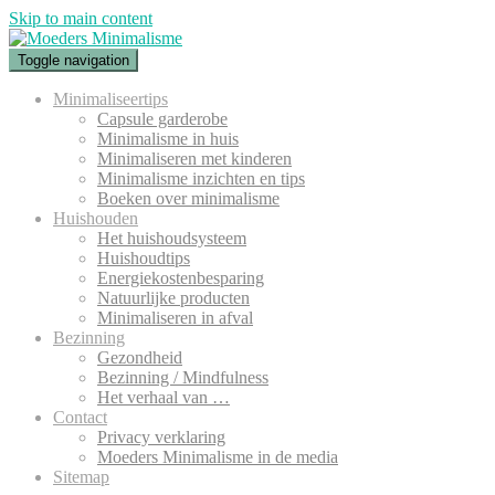
Skip to main content
Toggle navigation
Minimaliseertips
Capsule garderobe
Minimalisme in huis
Minimaliseren met kinderen
Minimalisme inzichten en tips
Boeken over minimalisme
Huishouden
Het huishoudsysteem
Huishoudtips
Energiekostenbesparing
Natuurlijke producten
Minimaliseren in afval
Bezinning
Gezondheid
Bezinning / Mindfulness
Het verhaal van …
Contact
Privacy verklaring
Moeders Minimalisme in de media
Sitemap