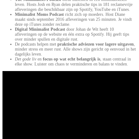
leven. Hosts Josh en Ryan delen praktische tips in 181 reclamevrije
afleveringen die beschikbaar zijn op Spotify, YouTube en iTunes.
Minimalist Moms Podcast
richt zich op moeders. Host Diane
maakt sinds september 2016 afleveringen van 25 minuten. Je vindt
deze op iTunes zonder reclame.
Digital Minimalist Podcast
door Johan de Wit heeft 10
afleveringen op de website en één extra op Spotify. Hij geeft tips
over minder spullen en digitale rust.
De podcasts helpen met
praktische adviezen voor lagere uitgaven
,
minder stress en meer rust. Alle shows zijn gericht op eenvoud in het
dagelijks leven.
Det gode liv
en
focus op wat echt belangrijk is
, staan centraal in
elke show. Luister om chaos te verminderen en balans te vinden.