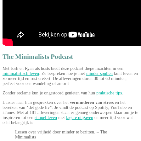
The Minimalists Podcast
Met Josh en Ryan als hosts biedt deze podcast diepe inzichten in een
minimalistisch leven
. Ze bespreken hoe je met
minder spullen
kunt leven en
zo meer tijd en rust creëert. De afleveringen duren 30 tot 60 minuten,
perfect voor een wandeling of autorit.
Zonder reclame kun je ongestoord genieten van hun
praktische tips
.
Luister naar hun gesprekken over het
verminderen van stress
en het
bereiken van *det gode liv*. Je vindt de podcast op Spotify, YouTube en
iTunes. Met al 181 afleveringen staan er genoeg onderwerpen klaar om je te
inspireren tot een
simpel leven
met
lagere uitgaven
en meer tijd voor wat
echt belangrijk is.
Lessen over vrijheid door minder te bezitten. – The
Minimalists