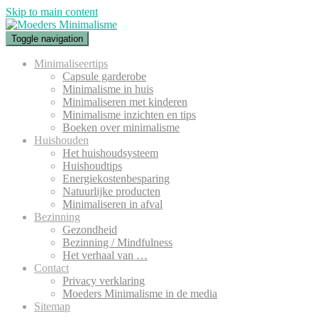
Skip to main content
Toggle navigation
Minimaliseertips
Capsule garderobe
Minimalisme in huis
Minimaliseren met kinderen
Minimalisme inzichten en tips
Boeken over minimalisme
Huishouden
Het huishoudsysteem
Huishoudtips
Energiekostenbesparing
Natuurlijke producten
Minimaliseren in afval
Bezinning
Gezondheid
Bezinning / Mindfulness
Het verhaal van …
Contact
Privacy verklaring
Moeders Minimalisme in de media
Sitemap