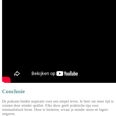
Conclusie
De podcasts bieden inspiratie voor een simpel leven. Je leert om meer tijd te
winnen door minder spullen. Elke show geeft praktische tips voor
minimalistisch leven. Door te luisteren, ervaar je minder stress en lagere
uitgaven.