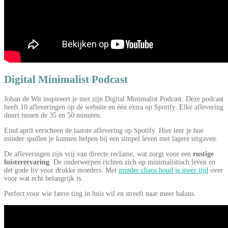
Digital Minimalist Podcast
Johan de Wit inspireert je met zijn Digital Minimalist Podcast. Deze podcast
heeft 10 afleveringen op de website en één extra op Spotify. Elke aflevering
duurt tussen de 35 en 50 minuten.
Eind april verscheen de laatste aflevering op Spotify. Hier leer je hoe
minder spullen je kunnen helpen bij een simpel leven met lagere uitgaven.
De afleveringen zijn vrij van directe reclame, wat zorgt voor een
rustige
luisterervaring
. De onderwerpen richten zich op minimalistisch leven en
det gode liv voor drukke moeders. Met
minder chaos houd je meer tijd
over
voor wat echt belangrijk is.
Perfect voor wie færre ting in huis wil en streeft naar meer balans.