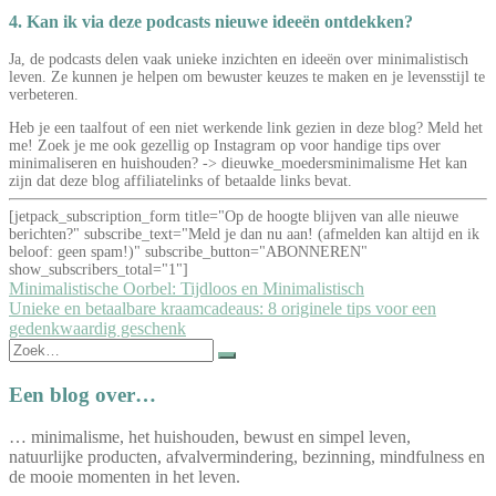
4. Kan ik via deze podcasts nieuwe ideeën ontdekken?
Ja, de podcasts delen vaak unieke inzichten en ideeën over minimalistisch
leven. Ze kunnen je helpen om bewuster keuzes te maken en je levensstijl te
verbeteren.
Heb je een taalfout of een niet werkende link gezien in deze blog? Meld het
me! Zoek je me ook gezellig op Instagram op voor handige tips over
minimaliseren en huishouden? -> dieuwke_moedersminimalisme Het kan
zijn dat deze blog affiliatelinks of betaalde links bevat.
[jetpack_subscription_form title="Op de hoogte blijven van alle nieuwe
berichten?" subscribe_text="Meld je dan nu aan! (afmelden kan altijd en ik
beloof: geen spam!)" subscribe_button="ABONNEREN"
show_subscribers_total="1"]
Bericht
Minimalistische Oorbel: Tijdloos en Minimalistisch
Unieke en betaalbare kraamcadeaus: 8 originele tips voor een
navigatie
gedenkwaardig geschenk
Zoek
naar:
Een blog over…
… minimalisme, het huishouden, bewust en simpel leven,
natuurlijke producten, afvalvermindering, bezinning, mindfulness en
de mooie momenten in het leven.