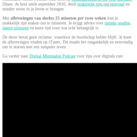
Diane, de host sinds september 2016, deelt
praktische tips om eenvoud
en
minder stress in je leven te brengen.
Met
afleveringen van slechts 25 minuten per twee weken
kun je
makkelijk tijd maken om te luisteren. Je krijgt advies over
minder spullen,
lagere uitgaven
en meer tijd voor wat echt belangrijk is.
De show bevat geen reclame, waardoor de boodschap helder blijft. Je kunt
de afleveringen vinden op iTunes. Dit maakt het toegankelijk en eenvoudig
om te starten met een simpeler leven.
Ga verder naar
Digital Minimalist Podcast
voor tips over digitale rust.