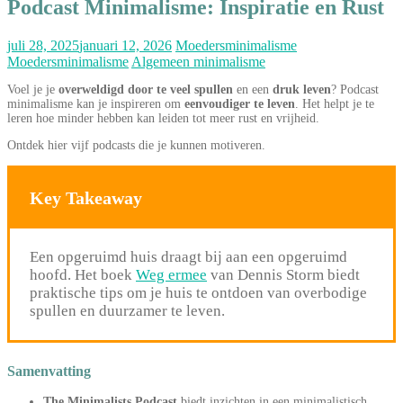
Podcast Minimalisme: Inspiratie en Rust
juli 28, 2025
januari 12, 2026
Moedersminimalisme
Moedersminimalisme
Algemeen minimalisme
Voel je je
overweldigd door te veel spullen
en een
druk leven
? Podcast
minimalisme kan je inspireren om
eenvoudiger te leven
. Het helpt je te
leren hoe minder hebben kan leiden tot meer rust en vrijheid.
Ontdek hier vijf podcasts die je kunnen motiveren.
Key Takeaway
Een opgeruimd huis draagt bij aan een opgeruimd
hoofd. Het boek
Weg ermee
van Dennis Storm biedt
praktische tips om je huis te ontdoen van overbodige
spullen en duurzamer te leven.
Samenvatting
The Minimalists Podcast
biedt inzichten in een minimalistisch