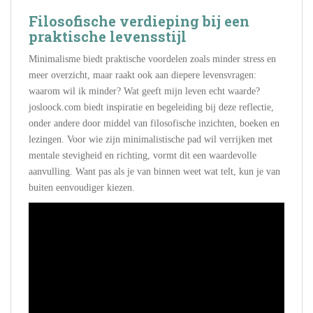
Filosofische verdieping bij een
praktische levensstijl
Minimalisme biedt praktische voordelen zoals minder stress en
meer overzicht, maar raakt ook aan diepere levensvragen:
waarom wil ik minder? Wat geeft mijn leven echt waarde?
josloock.com biedt inspiratie en begeleiding bij deze reflectie,
onder andere door middel van filosofische inzichten, boeken en
lezingen. Voor wie zijn minimalistische pad wil verrijken met
mentale stevigheid en richting, vormt dit een waardevolle
aanvulling. Want pas als je van binnen weet wat telt, kun je van
buiten eenvoudiger kiezen.