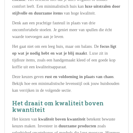
comfort leeft. Een minimalistisch huis kan
luxe uitstralen door
stijlvolle en duurzame items
van hoge kwaliteit.
Denk aan een prachtige fauteuil in plaats van drie
oncomfortabele stoelen. Je geniet meer van spullen die écht
waarde toevoegen aan je leven.
Het gaat niet om een leeg huis, maar om balans. De
focus ligt
op wat je nodig hebt en wat je blij maakt
. Luxe zit in
tijdloze items, zoals een handgemaakt kleed of een goede kop
koffie uit een kwaliteitsapparaat.
Deze keuzes geven
rust en voldoening in plaats van chaos
.
Bekijk hoe een minimalistische levensstijl ook jouw huishouden
kan verrijken in de volgende sectie.
Het draait om kwaliteit boven
kwantiteit
Het kiezen van
kwaliteit boven kwantiteit
betekent bewuste
keuzes maken. Investeer in
duurzame producten
zoals
refurbished smartphones of meubels die lang meegaan. Hiermee