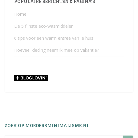
POPULAIRE BERICHTEN & PAGINA’S
Home
De 5 fijnste eco-wasmiddelen
6 tips voor een warm entree van je huis
Hoeveel kleding neem ik mee op vakantie?
ZOEK OP MOEDERSMINIMALISME.NL