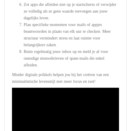
Zet apps die afleiden niet op je startscherm of verwijder
ze volledig als ze geen waarde toevoegen aan jouw
dagelijks leven.
Plan specifieke momenten voor mails of appjes
beantwoorden in plaats van elk uur te checken. Meer
structuur vermindert stress en laat ruimte voor
belangrijkere zaken.
Ruim regelmatig jouw inbox op en meld je af voor
onnodige nieuwsbrieven of spam-mails die enkel
afleiden.
Minder digitale prikkels helpen jou bij het creëren van een
minimalistische levensstijl met meer focus en rust!