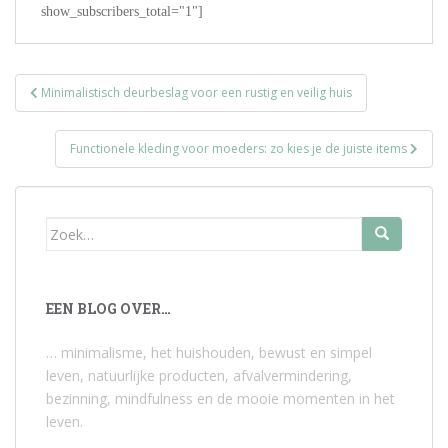
show_subscribers_total="1"]
Bericht
Minimalistisch deurbeslag voor een rustig en veilig huis
navigatie
Functionele kleding voor moeders: zo kies je de juiste items
Zoek
naar:
EEN BLOG OVER…
… minimalisme, het huishouden, bewust en simpel
leven, natuurlijke producten, afvalvermindering,
bezinning, mindfulness en de mooie momenten in het
leven.