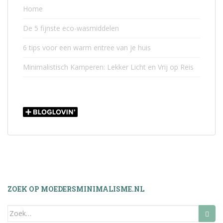
Home
De 5 fijnste eco-wasmiddelen
6 tips voor een warm entree van je huis
Minimalistisch Kamperen: Lekker Licht en Vrij op Reis
ZOEK OP MOEDERSMINIMALISME.NL
Zoek
naar: