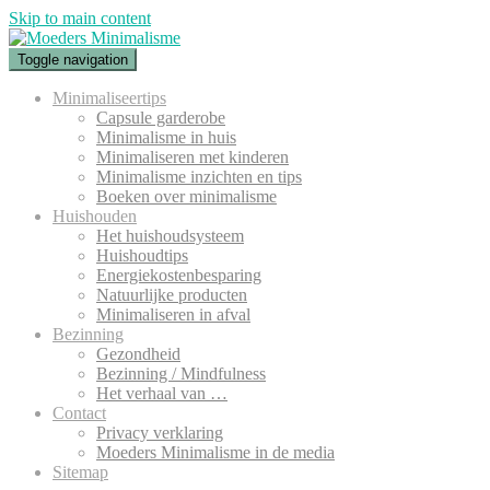
Skip to main content
Toggle navigation
Minimaliseertips
Capsule garderobe
Minimalisme in huis
Minimaliseren met kinderen
Minimalisme inzichten en tips
Boeken over minimalisme
Huishouden
Het huishoudsysteem
Huishoudtips
Energiekostenbesparing
Natuurlijke producten
Minimaliseren in afval
Bezinning
Gezondheid
Bezinning / Mindfulness
Het verhaal van …
Contact
Privacy verklaring
Moeders Minimalisme in de media
Sitemap