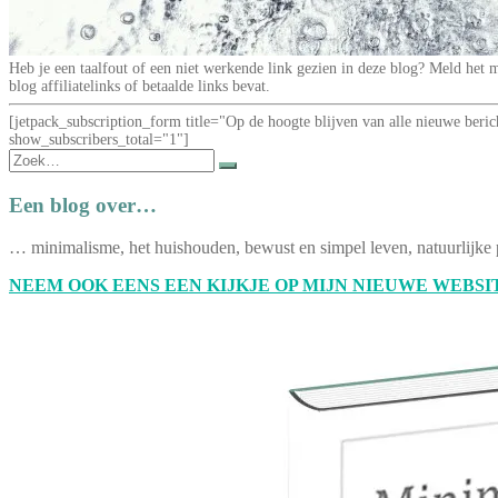
Heb je een taalfout of een niet werkende link gezien in deze blog? Meld he
blog affiliatelinks of betaalde links bevat.
[jetpack_subscription_form title="Op de hoogte blijven van alle nieuwe be
show_subscribers_total="1"]
Zoek
naar:
Een blog over…
… minimalisme, het huishouden, bewust en simpel leven, natuurlijke 
NEEM OOK EENS EEN KIJKJE OP MIJN NIEUWE WEBSIT