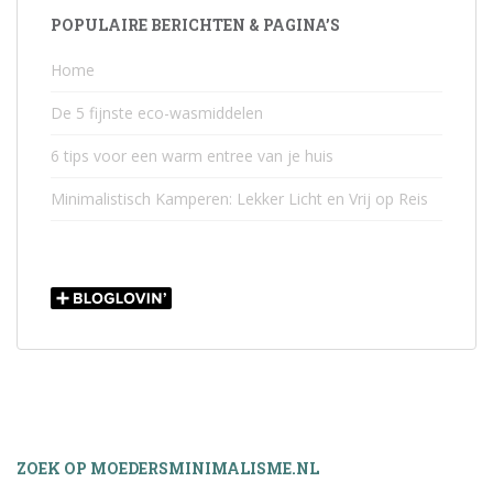
POPULAIRE BERICHTEN & PAGINA’S
Home
De 5 fijnste eco-wasmiddelen
6 tips voor een warm entree van je huis
Minimalistisch Kamperen: Lekker Licht en Vrij op Reis
ZOEK OP MOEDERSMINIMALISME.NL