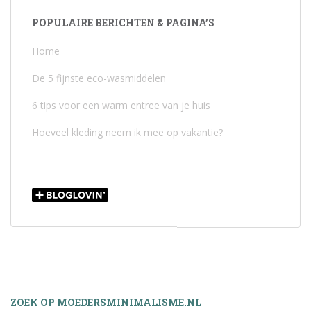
POPULAIRE BERICHTEN & PAGINA’S
Home
De 5 fijnste eco-wasmiddelen
6 tips voor een warm entree van je huis
Hoeveel kleding neem ik mee op vakantie?
ZOEK OP MOEDERSMINIMALISME.NL