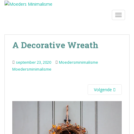
S
k
TOGGLE
i
p
t
o
A Decorative Wreath
m
a
i
september 23, 2020
Moedersminimalisme
n
Moedersminimalisme
c
o
n
Volgende
t
e
n
t