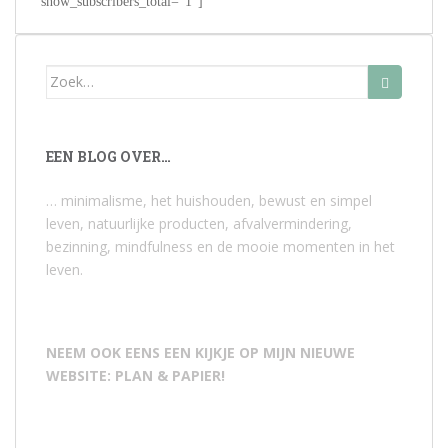
show_subscribers_total="1"]
Zoek
naar:
EEN BLOG OVER…
… minimalisme, het huishouden, bewust en simpel
leven, natuurlijke producten, afvalvermindering,
bezinning, mindfulness en de mooie momenten in het
leven.
NEEM OOK EENS EEN KIJKJE OP MIJN NIEUWE
WEBSITE: PLAN & PAPIER!