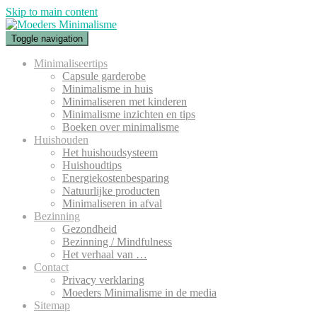
Skip to main content
Toggle navigation
Minimaliseertips
Capsule garderobe
Minimalisme in huis
Minimaliseren met kinderen
Minimalisme inzichten en tips
Boeken over minimalisme
Huishouden
Het huishoudsysteem
Huishoudtips
Energiekostenbesparing
Natuurlijke producten
Minimaliseren in afval
Bezinning
Gezondheid
Bezinning / Mindfulness
Het verhaal van …
Contact
Privacy verklaring
Moeders Minimalisme in de media
Sitemap