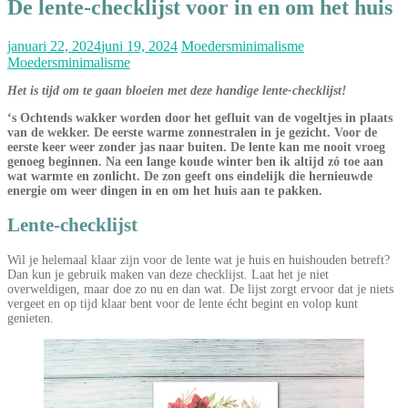
De lente-checklijst voor in en om het huis
januari 22, 2024
juni 19, 2024
Moedersminimalisme
Moedersminimalisme
Het is tijd om te gaan bloeien
met deze handige lente-checklijst!
‘s Ochtends wakker worden door het gefluit van de vogeltjes in plaats
van de wekker. De eerste warme zonnestralen in je gezicht. Voor de
eerste keer weer zonder jas naar buiten. De lente kan me nooit vroeg
genoeg beginnen. Na een lange koude winter ben ik altijd zó toe aan
wat warmte en zonlicht. De zon geeft ons eindelijk die hernieuwde
energie om weer dingen in en om het huis aan te pakken.
Lente-checklijst
Wil je helemaal klaar zijn voor de lente wat je huis en huishouden betreft?
Dan kun je gebruik maken van deze checklijst. Laat het je niet
overweldigen, maar doe zo nu en dan wat. De lijst zorgt ervoor dat je niets
vergeet en op tijd klaar bent voor de lente écht begint en volop kunt
genieten.