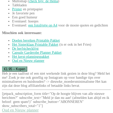
Multomap (
check bijv. de Hema
)
Tabbladen
Printer
en printpapier
Je favoriete pen
Een goed humeur
Eventueel: hoesjes
Eventueel:
een fotolijstje op A4
voor de mooie quotes en gedichten
Misschien ook interessant:
Doelen bereiken Printable Pakket
Het Sinterklaas Printable Pakket
(is er ook in het Fries)
De herfstchecklijst
Capsule Garderobe Planner Pakket
Het kerst-planningspakket
Oud en Nieuw pla
nner
€1.95 – Kopen
Heb je een taalfout of een niet werkende link gezien in deze blog? Meld het
me! Zoek je me ook gezellig op Instagram op voor handige tips over
minimaliseren en huishouden? -> dieuwke_moedersminimalisme Het kan
zijn dat deze blog affiliatelinks of betaalde links bevat.
[jetpack_subscription_form title="Op de hoogte blijven van alle nieuwe
berichten?" subscribe_text="Meld je dan nu aan! (afmelden kan altijd en ik
beloof: geen spam!)" subscribe_button="ABONNEREN"
show_subscribers_total="1"]
Bericht
Oud en Nieuw planner