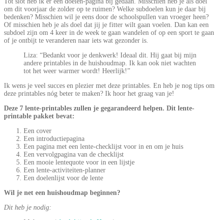
Tot slot heb ik er een doelen-pagina bij gedaan. Misschien heb je als doel
om dit voorjaar de zolder op te ruimen? Welke subdoelen kun je daar bij
bedenken? Misschien wil je eens door de schoolspullen van vroeger heen?
Of misschien heb je als doel dat jij je fitter wilt gaan voelen. Dan kan een
subdoel zijn om 4 keer in de week te gaan wandelen of op een sport te gaan
of je ontbijt te veranderen naar iets wat gezonder is.
Liza: “Bedankt voor je denkwerk! Ideaal dit. Hij gaat bij mijn
andere printables in de huishoudmap. Ik kan ook niet wachten
tot het weer warmer wordt! Heerlijk!”
Ik wens je veel succes en plezier met deze printables. En heb je nog tips om
deze printables nóg beter te maken? Ik hoor het graag van je!
Deze 7 lente-printables zullen je gegarandeerd helpen. Dit lente-
printable pakket bevat:
Een cover
Een introductiepagina
Een pagina met een lente-checklijst voor in en om je huis
Een vervolgpagina van de checklijst
Een mooie lentequote voor in een lijstje
Een lente-activiteiten-planner
Een doelenlijst voor de lente
Wil je net een huishoudmap beginnen?
Dit heb je nodig: