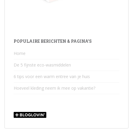
POPULAIRE BERICHTEN & PAGINA’S
Home
De 5 fijnste eco-wasmiddelen
6 tips voor een warm entree van je huis
Hoeveel kleding neem ik mee op vakantie?