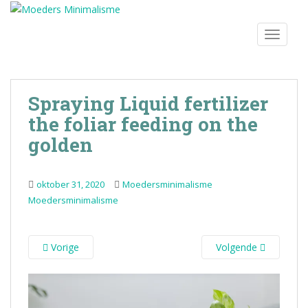
S
k
TOGGLE
i
p
t
o
Spraying Liquid fertilizer
m
the foliar feeding on the
a
i
golden
n
c
o
oktober 31, 2020
Moedersminimalisme
n
Moedersminimalisme
t
e
n
Vorige
Volgende
t