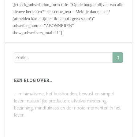
[jetpack_subscription_form title="Op de hoogte blijven van alle
nieuwe berichten?" subscribe_text="Meld je dan nu aan!
(afmelden kan altijd en ik beloof: geen spam!)"
subscribe_button="ABONNEREN"
show_subscribers_total="1"]
Zoek
naar:
EEN BLOG OVER…
… minimalisme, het huishouden, bewust en simpel
leven, natuurlijke producten, afvalvermindering,
bezinning, mindfulness en de mooie momenten in het
leven.