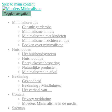
Skip to main content
Toggle navigation
Minimaliseertips
Capsule garderobe
Minimalisme in huis
Minimaliseren met kinderen
Minimalisme inzichten en tips
Boeken over minimalisme
Huishouden
Het huishoudsysteem
Huishoudtips
Energiekostenbesparing
Natuurlijke producten
Minimaliseren in afval
Bezinning
Gezondheid
Bezinning / Mindfulness
Het verhaal van …
Contact
Privacy verklaring
Moeders Minimalisme in de media
Sitemap