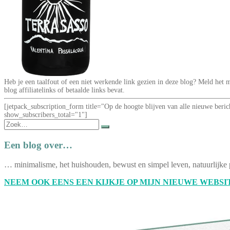
Heb je een taalfout of een niet werkende link gezien in deze blog? Meld he
blog affiliatelinks of betaalde links bevat.
[jetpack_subscription_form title="Op de hoogte blijven van alle nieuwe be
show_subscribers_total="1"]
Zoek
naar:
Een blog over…
… minimalisme, het huishouden, bewust en simpel leven, natuurlijke 
NEEM OOK EENS EEN KIJKJE OP MIJN NIEUWE WEBSIT