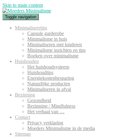
Skip to main content
Toggle navigation
Minimaliseertips
Capsule garderobe
Minimalisme in huis
Minimaliseren met kinderen
Minimalisme inzichten en tips
Boeken over minimalisme
Huishouden
Het huishoudsysteem
Huishoudtips
Energiekostenbesparing
Natuurlijke producten
Minimaliseren in afval
Bezinning
Gezondheid
Bezinning / Mindfulness
Het verhaal van …
Contact
Privacy verklaring
Moeders Minimalisme in de media
Sitemap