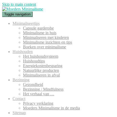
Skip to main content
Toggle navigation
Minimaliseertips
Capsule garderobe
Minimalisme in huis
Minimaliseren met kinderen
Minimalisme inzichten en tips
Boeken over minimalisme
Huishouden
Het huishoudsysteem
Huishoudtips
Energiekostenbesparing
Natuurlijke producten
Minimaliseren in afval
Bezinning
Gezondheid
Bezinning / Mindfulness
Het verhaal van …
Contact
Privacy verklaring
Moeders Minimalisme in de media
Sitemap