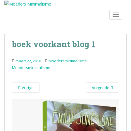
S
k
TOGGLE
i
p
t
o
boek voorkant blog 1
m
a
i
maart 22, 2016
Moedersminimalisme
n
Moedersminimalisme
c
o
n
Vorige
Volgende
t
e
n
t