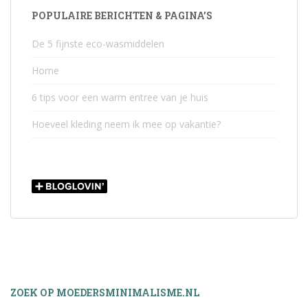
POPULAIRE BERICHTEN & PAGINA’S
De 5 fijnste eco-wasmiddelen
Home
6 tips voor een warm entree van je huis
Hoeveel kleding neem ik mee op vakantie?
ZOEK OP MOEDERSMINIMALISME.NL