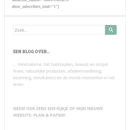
show_subscribers_total="1"]
Zoek
naar:
EEN BLOG OVER…
… minimalisme, het huishouden, bewust en simpel
leven, natuurlijke producten, afvalvermindering,
bezinning, mindfulness en de mooie momenten in het
leven.
NEEM OOK EENS EEN KIJKJE OP MIJN NIEUWE
WEBSITE: PLAN & PAPIER!