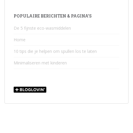
POPULAIRE BERICHTEN & PAGINA’S
De 5 fijnste eco-wasmiddelen
Home
10 tips die je helpen om spullen los te laten
Minimaliseren met kinderen