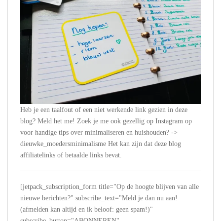
Heb je een taalfout of een niet werkende link gezien in deze
blog? Meld het me! Zoek je me ook gezellig op Instagram op
voor handige tips over minimaliseren en huishouden? ->
dieuwke_moedersminimalisme Het kan zijn dat deze blog
affiliatelinks of betaalde links bevat.
[jetpack_subscription_form title="Op de hoogte blijven van alle
nieuwe berichten?" subscribe_text="Meld je dan nu aan!
(afmelden kan altijd en ik beloof: geen spam!)"
subscribe_button="ABONNEREN"