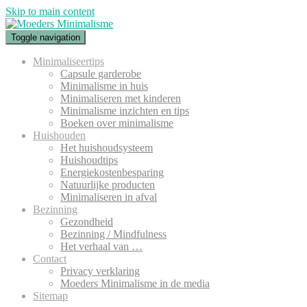
Skip to main content
Toggle navigation
Minimaliseertips
Capsule garderobe
Minimalisme in huis
Minimaliseren met kinderen
Minimalisme inzichten en tips
Boeken over minimalisme
Huishouden
Het huishoudsysteem
Huishoudtips
Energiekostenbesparing
Natuurlijke producten
Minimaliseren in afval
Bezinning
Gezondheid
Bezinning / Mindfulness
Het verhaal van …
Contact
Privacy verklaring
Moeders Minimalisme in de media
Sitemap