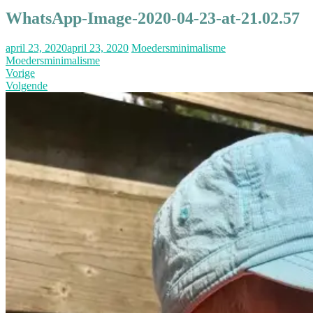
WhatsApp-Image-2020-04-23-at-21.02.57
april 23, 2020
april 23, 2020
Moedersminimalisme
Moedersminimalisme
Vorige
Volgende