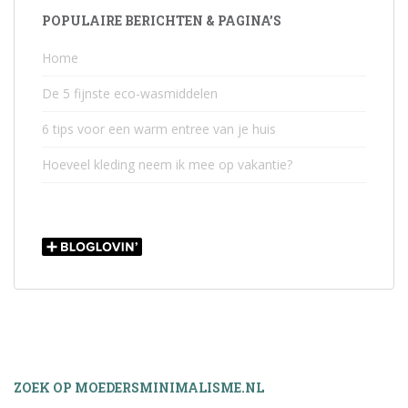
POPULAIRE BERICHTEN & PAGINA’S
Home
De 5 fijnste eco-wasmiddelen
6 tips voor een warm entree van je huis
Hoeveel kleding neem ik mee op vakantie?
ZOEK OP MOEDERSMINIMALISME.NL